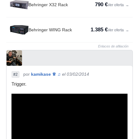
790 €
Behringer X32 Rack
Ver oferta
→
1.385 €
Behringer WING Rack
Ver oferta
→
Enlaces de afiliación
por
kamikase ♕ ♫
el 03/02/2014
#2
Trigger.