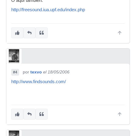
O aquí también:
http://freesound.iua.upf.edu/index.php
por
texvo
el 18/05/2006
#4
http://www.findsounds.com/