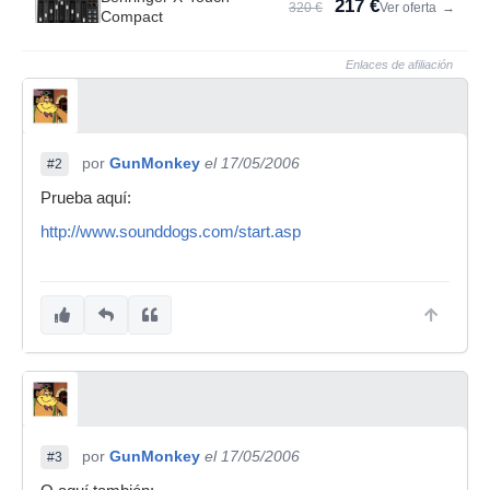
217 €
320 €
Ver oferta
→
Compact
Enlaces de afiliación
por
GunMonkey
el 17/05/2006
#2
Prueba aquí:
http://www.sounddogs.com/start.asp
por
GunMonkey
el 17/05/2006
#3