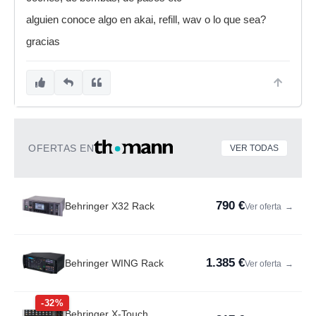
alguien conoce algo en akai, refill, wav o lo que sea?
gracias
OFERTAS EN
VER TODAS
790 €
Behringer X32 Rack
Ver oferta
→
1.385 €
Behringer WING Rack
Ver oferta
→
-32%
Behringer X-Touch