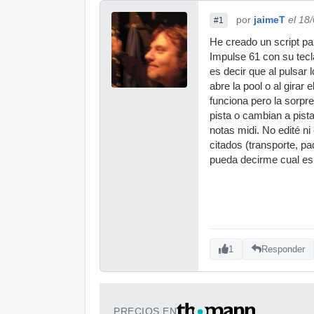
por
jaimeT
el 18
#1
He creado un script p
Impulse 61 con su tec
es decir que al pulsar 
abre la pool o al girar
funciona pero la sorpre
pista o cambian a pist
notas midi. No edité ni
citados (transporte, p
pueda decirme cual es e
1
Responder
PRECIOS EN