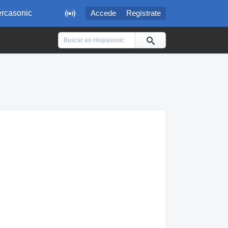

rcasonic
Accede
Regístrate