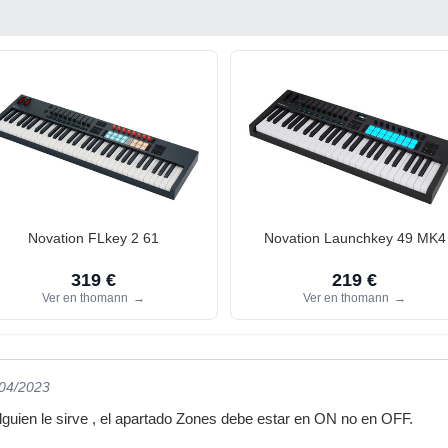
Novation FLkey 2 61
Novation Launchkey 49 MK4
319 €
219 €
Ver en thomann
→
Ver en thomann
→
/04/2023
alguien le sirve , el apartado Zones debe estar en ON no en OFF.