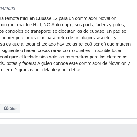
/04/2023
ara remote midi en Cubase 12 para un controlador Novation
lado (por mackie HUI, NO Automap) , sus pads, faders y potes,
los controles de transporte se ejecutan los de cubase, un pad se
 el primer pote muevo un parametro de un plugin y así etc...y
sa es que al tocar el teclado hay teclas (el do3 por ej) que mutean
a siguiente o hacen cosas raras con lo cual es imposible tocar
 configuré el teclado sino solo los parámetros para los elementos
ads, potes y faders) Alguien conoce este controlador de Novation y
l error? gracias por delante y por detrás.
Citar