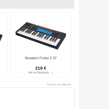
Novation FLkey 2 37
219 €
Ver en thomann
→
Enlaces de afiliación