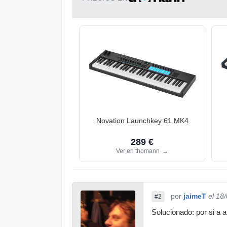
Novation Launchkey 61 MK4
289 €
Ver en thomann
→
por
jaimeT
el 18
#2
Solucionado: por si a 