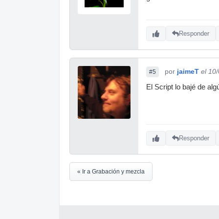
Responder
por
jaimeT
el 10
#5
El Script lo bajé de a
Responder
« Ir a Grabación y mezcla