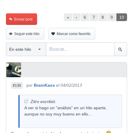
«
‹
6
7
8
9
10
Enviar post
Seguir este hilo
Marcar como favorito
por
BrainKaos
el 04/02/2013
#136
Zitro escribió:
A ver si hago un "análisis" en un hilo aparte,
aunque no soy muy bueno en ello...