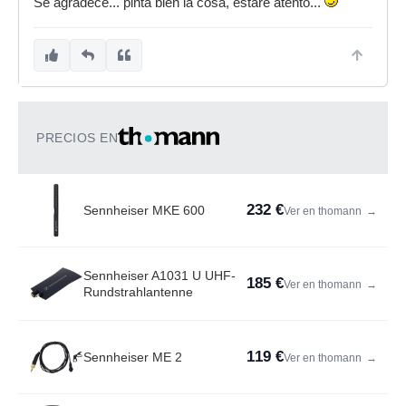
Se agradece... pinta bien la cosa, estaré atento...
PRECIOS EN
232 €
Sennheiser MKE 600
Ver en thomann
→
Sennheiser A1031 U UHF-
185 €
Ver en thomann
→
Rundstrahlantenne
119 €
Sennheiser ME 2
Ver en thomann
→