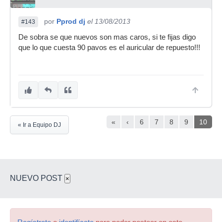
por
Pprod dj
el 13/08/2013
#143
De sobra se que nuevos son mas caros, si te fijas digo
que lo que cuesta 90 pavos es el auricular de repuesto!!!
«
‹
6
7
8
9
10
« Ir a Equipo DJ
NUEVO POST
×