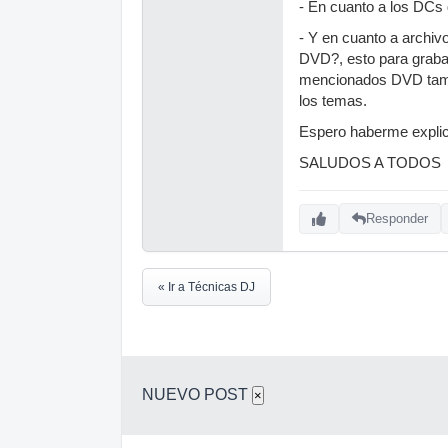
- En cuanto a los DCs d
- Y en cuanto a archivo
DVD?, esto para graba
mencionados DVD tambi
los temas.
Espero haberme explica
SALUDOS A TODOS
Responder
« Ir a Técnicas DJ
NUEVO POST
×