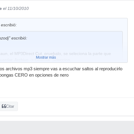
e
el 11/10/2010
escribió:
nzodj" escribió:
 aun, el MP3Direct Cut, pruebalo, se seleciona la parte que
Mostrar más
uardar, Archivo -> Guardar Seleccion.
ios archivos mp3 siempre vas a escuchar saltos al reproducirlo
e pongas CERO en opciones de nero
zo este programita y es muy comodo e intuitivo
Citar