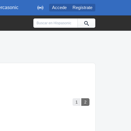

rcasonic
Accede
Regístrate
1
2