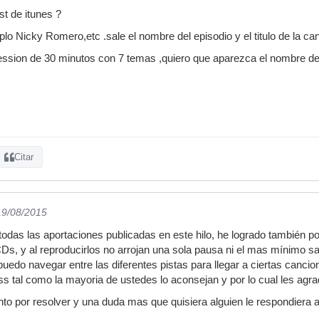
st de itunes ?
lo Nicky Romero,etc .sale el nombre del episodio y el titulo de la c
ssion de 30 minutos con 7 temas ,quiero que aparezca el nombre del 
Citar
19/08/2015
odas las aportaciones publicadas en este hilo, he logrado también p
Ds, y al reproducirlos no arrojan una sola pausa ni el mas mínimo s
 puedo navegar entre las diferentes pistas para llegar a ciertas canc
s tal como la mayoria de ustedes lo aconsejan y por lo cual les agr
o por resolver y una duda mas que quisiera alguien le respondiera a