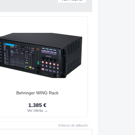
Behringer WING Rack
1.385 €
Ver oferta
→
Enlaces de afiliación