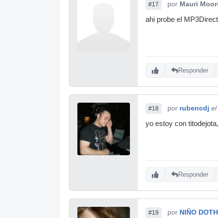
por
Mauri Moor
#17
ahi probe el MP3Direct
Responder
por
rubencdj
el
#18
yo estoy con titodejot
Responder
por
NIÑO DOTH
#19