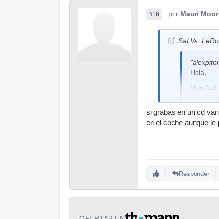
por
Mauri Moor
#16
SaLVa_LeRo 
"alexpito
Hola,
Mas facil
quieras g
si grabas en un cd var
Y listo!
en el coche aunque l
Saludos
Yo también utili
Responder
OFERTAS EN