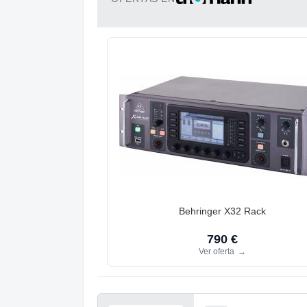
Behringer X32 Rack
790 €
Ver oferta
→