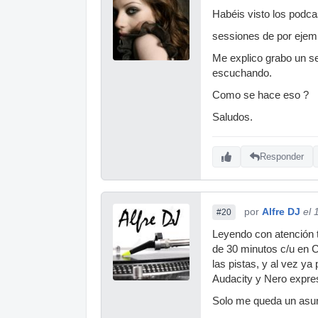
Habéis visto los podca
sessiones de por ejemp
Me explico grabo un se
escuchando.
Como se hace eso ?
Saludos.
Responder
por
Alfre DJ
el 
#20
Leyendo con atención t
de 30 minutos c/u en C
las pistas, y al vez ya
Audacity y Nero expres
Solo me queda un asunt