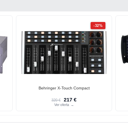
-32%
Behringer X-Touch Compact
217 €
320 €
Ver oferta
→