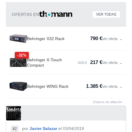
OFERTAS EN
VER TODAS
790 €
Behringer X32 Rack
Ver oferta
→
-32%
Behringer X-Touch
217 €
320 €
Ver oferta
→
Compact
1.385 €
Behringer WING Rack
Ver oferta
→
Enlaces de afiliación
por
Javier Salazar
el 03/04/2019
#2