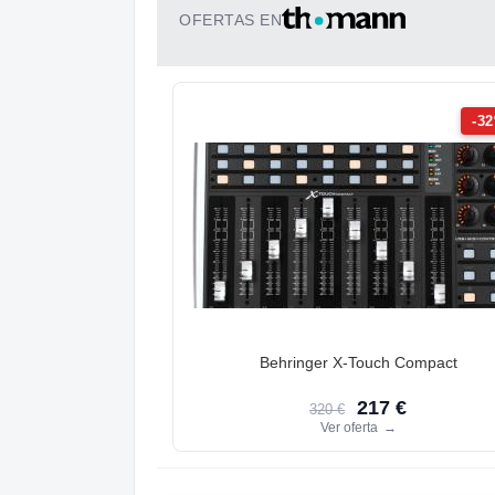
OFERTAS EN
-3
Behringer X-Touch Compact
217 €
320 €
Ver oferta
→