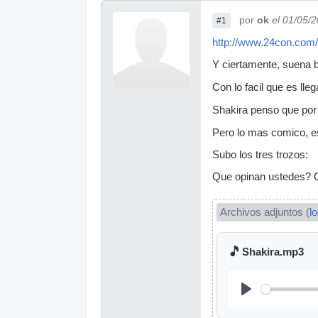
por
ok
el 01/05/
#1
http://www.24con.com/
Y ciertamente, suena 
Con lo facil que es ll
Shakira penso que por c
Pero lo mas comico, es
Subo los tres trozos:
Que opinan ustedes? Q
Archivos adjuntos (
l
🎵
Shakira.mp3