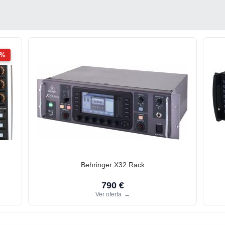
2%
Behringer X32 Rack
790 €
Ver oferta
→