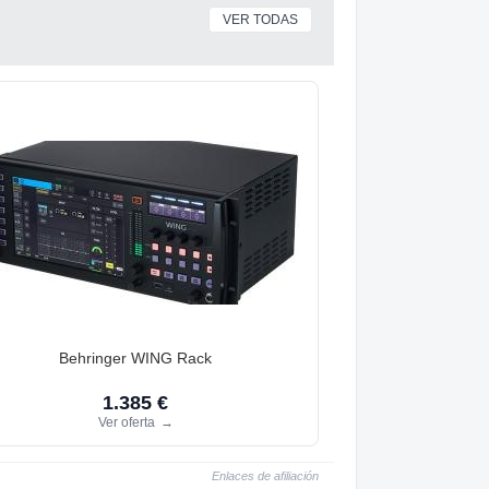
VER TODAS
Behringer WING Rack
1.385 €
Ver oferta
→
Enlaces de afiliación