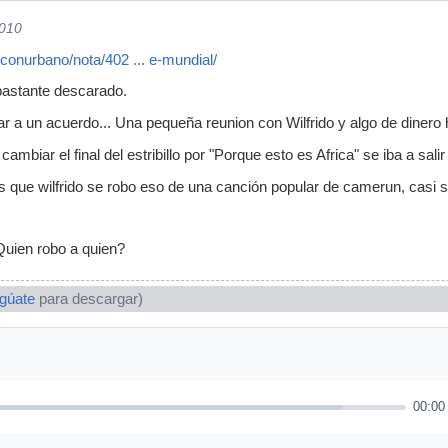
2010
conurbano/nota/402 ... e-mundial/
bastante descarado.
egar a un acuerdo... Una pequeña reunion con Wilfrido y algo de diner
ambiar el final del estribillo por "Porque esto es Africa" se iba a sali
 que wilfrido se robo eso de una canción popular de camerun, casi s
uien robo a quien?
ogúate
para descargar)
00:00