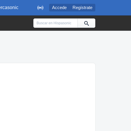

rcasonic
Accede
Regístrate