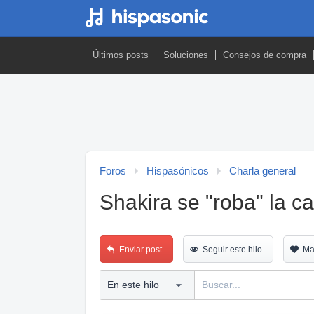
Últimos posts
Soluciones
Consejos de compra
Foros
Hispasónicos
Charla general
Shakira se "roba" la c
Enviar post
Seguir este hilo
Ma