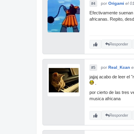
por
Origami
el 0
#4
Efectivamente suenan i
africanas. Repito, des
Responder
por
Real_Kcan
e
#5
jajjaj acabo de leer el 
.
por cierto de las tres 
musica africana
Responder