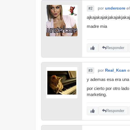
por
undercore
e
#2
ajkajakajakjakajakjaka
madre mia
Responder
por
Real_Kcan
e
#3
y ademas esa era una 
por cierto por otro lado
marketing.
Responder