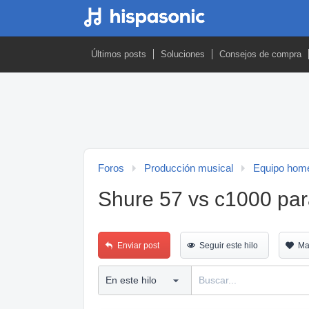
Últimos posts
Soluciones
Consejos de compra
Foros
Producción musical
Equipo home
Shure 57 vs c1000 para
Enviar post
Seguir este hilo
Ma