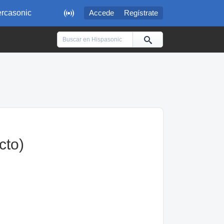

rcasonic
Accede
Regístrate
cto)