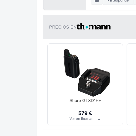
Responder
PRECIOS EN
Shure GLXD16+
579 €
Ver en thomann
→