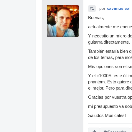
por
xavimusical
#1
Buenas,
actualmente me encuent
Y necesito un micro de
guitarra directamente.
También estaría bien 
de los temas, para irl
Mis opciones son el s
Y el c1000S, este últi
phantom. Esto quiere d
el mejor. Pero para di
Gracias por vuestra op
mi presupuesto va sob
Saludos Musicales!