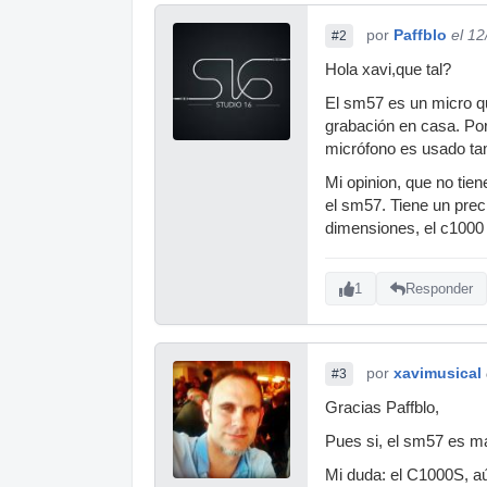
por
Paffblo
el 1
#2
Hola xavi,que tal?
El sm57 es un micro qu
grabación en casa. Por
micrófono es usado ta
Mi opinion, que no tien
el sm57. Tiene un preci
dimensiones, el c1000
1
Responder
por
xavimusical
#3
Gracias Paffblo,
Pues si, el sm57 es mas
Mi duda: el C1000S, aú