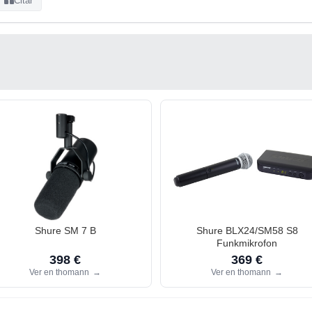
Citar
Shure SM 7 B
Shure BLX24/SM58 S8
Funkmikrofon
398 €
369 €
Ver en thomann
→
Ver en thomann
→