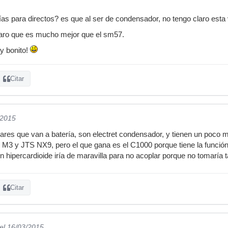
ías para directos? es que al ser de condensador, no tengo claro esta 
laro que es mucho mejor que el sm57.
uy bonito!
Citar
/2015
lares que van a batería, son electret condensador, y tienen un poco
de M3 y JTS NX9, pero el que gana es el C1000 porque tiene la función
 hipercardioide iría de maravilla para no acoplar porque no tomaría t
Citar
el 16/03/2015