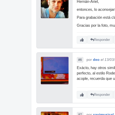
Hernán-Ariel,
entonces, lo aconsejar
Para grabación está c
Gracias por la foto, m
Responder
por
deo
el 13/03
#6
Exácto, hay otros simi
perfecto, al estilo Ro
acople, recuerda que un
Responder
por
xavimusical
#7