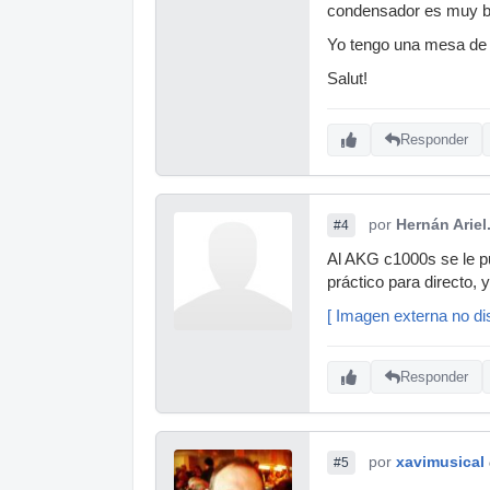
condensador es muy b
Yo tengo una mesa de 
Salut!
Responder
por
Hernán Ariel
#4
Al AKG c1000s se le p
práctico para directo, 
[ Imagen externa no dis
Responder
por
xavimusical
#5