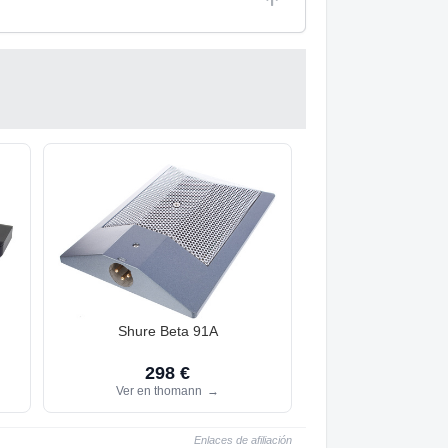
Shure Beta 91A
298 €
Ver en thomann
→
Enlaces de afiliación