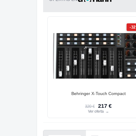
-3
Behringer X-Touch Compact
217 €
320 €
Ver oferta
→