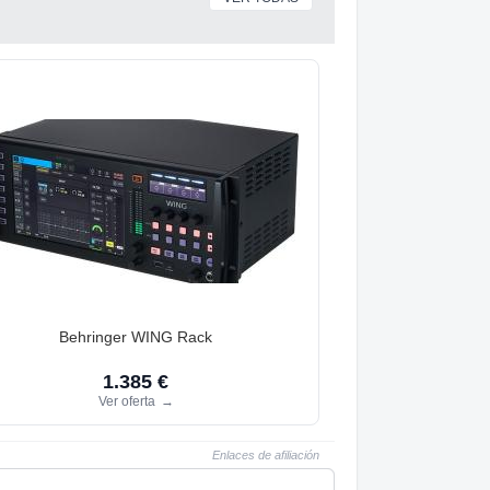
Behringer WING Rack
1.385 €
Ver oferta
→
Enlaces de afiliación