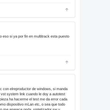
eso si ya por fin en multitrack esta puesto
pc con elreproductor de windows, si manda
vst system link cuando le doy a autotest
mpieza ha hacerme el test me da error cada
omo dispositivo mLan etc, o sea que todo
lo me aparece onda, sintetizador sw y