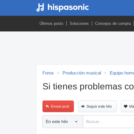
Últimos posts
Soluciones
Consejos de compra
Foros
Producción musical
Equipo home
Si tienes problemas c
Enviar post
Seguir este hilo
Ma