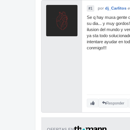
por
dj_Carlitos
e
#1
Se q hay muxa gente q 
su dia... y muy gordos
ilusion del mundo y ve
ya sta todo solucionad
intentare ayudar en to
conmigo!!!
Responder
OFERTAS EN