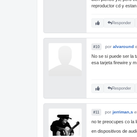
reproductor cd y estan
Responder
por
alvaround
#10
No se si puede ser la t
esa tarjeta firewire 
Responder
por
jerriman,s
e
#11
no te preocupes co la 
en dispositivos de audi