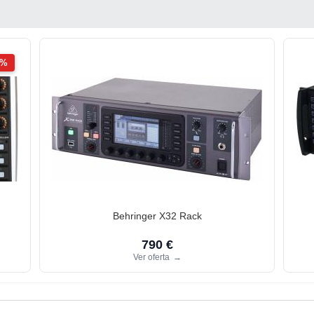
2%
Behringer X32 Rack
790 €
Ver oferta
→