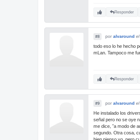
Responder
por
alvaround
e
#8
todo eso lo he hecho p
mLan. Tampoco me func
Responder
por
alvaround
e
#9
He instalado los driv
señal pero no se oye n
me dice, "a modo de au
segundo. Otra cosa, c
bien pienso yo, pero c