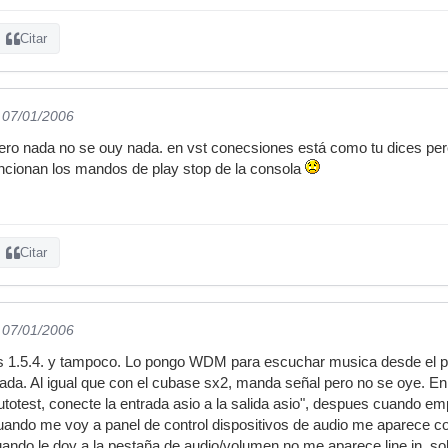
Citar
l 07/01/2006
ero nada no se ouy nada. en vst conecsiones está como tu dices pero 
ionan los mandos de play stop de la consola
Citar
l 07/01/2006
ers 1.5.4. y tampoco. Lo pongo WDM para escuchar musica desde el 
ada. Al igual que con el cubase sx2, manda señal pero no se oye. En 
totest, conecte la entrada asio a la salida asio", despues cuando e
uando me voy a panel de control dispositivos de audio me aparece c
uando le doy a la pestaña de audio/volumen no me aparece line in, so