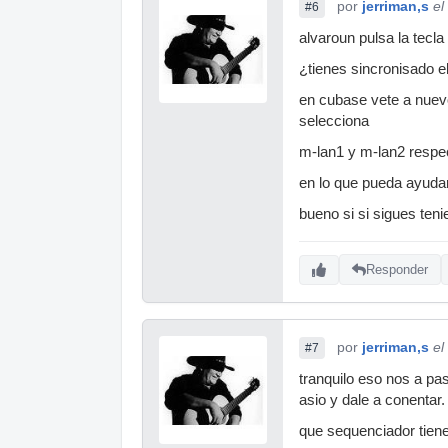
por
jerriman,s
el
#6
alvaroun pulsa la tecla
¿tienes sincronisado e
en cubase vete a nuevo
selecciona
m-lan1 y m-lan2 respe
en lo que pueda ayuda
bueno si si sigues teni
Responder
por
jerriman,s
el
#7
tranquilo eso nos a pa
asio y dale a conentar.
que sequenciador tien