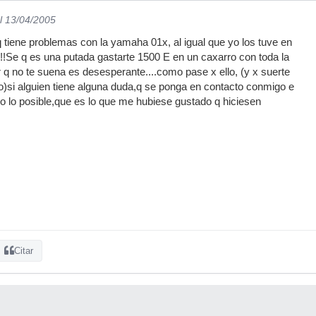
l 13/04/2005
tiene problemas con la yamaha 01x, al igual que yo los tuve en
!!!Se q es una putada gastarte 1500 E en un caxarro con toda la
r q no te suena es desesperante....como pase x ello, (y x suerte
o)si alguien tiene alguna duda,q se ponga en contacto conmigo e
do lo posible,que es lo que me hubiese gustado q hiciesen
Citar