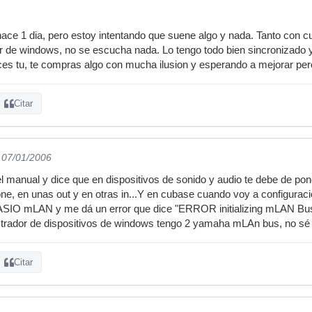
ce 1 dia, pero estoy intentando que suene algo y nada. Tanto con 
r de windows, no se escucha nada. Lo tengo todo bien sincronizado 
ces tu, te compras algo con mucha ilusion y esperando a mejorar pe
Citar
l 07/01/2006
l manual y dice que en dispositivos de sonido y audio te debe de po
one, en unas out y en otras in...Y en cubase cuando voy a configuraci
r ASIO mLAN y me dá un error que dice "ERROR initializing mLAN Bus
istrador de dispositivos de windows tengo 2 yamaha mLAn bus, no sé 
Citar