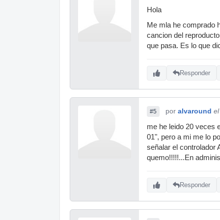
Hola
Me mla he comprado ha
cancion del reproducto
que pasa. Es lo que di
Responder
por
alvaround
e
#5
me he leido 20 veces e
01", pero a mi me lo p
señalar el controlado
quemo!!!!!...En admin
Responder