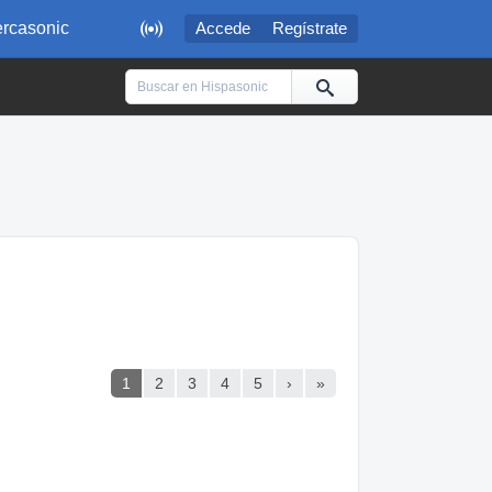

rcasonic
Accede
Regístrate
1
2
3
4
5
›
»