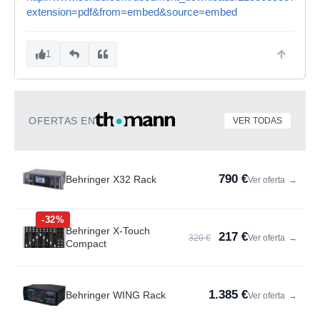
extension=pdf&from=embed&source=embed
1
OFERTAS EN
VER TODAS
790 €
Behringer X32 Rack
Ver oferta
→
-32%
Behringer X-Touch
217 €
320 €
Ver oferta
→
Compact
1.385 €
Behringer WING Rack
Ver oferta
→