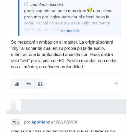
apohlenz escribió:
gracias quedo un poco mas claro
una ultima
pregunta por logica para dar el efecto haas la
señal orginal no sale dry debe salir totalmente
wet o me equivoco?
Mostrar más
Se mezclarán ambas en el máster. La original sonará
"dry" al sonar tal cual en su propia pista de audio,
mientras que la profundidad añadida con Haas saldrá
sólo "wet" por la pista de FX. Si sólo mandas una de las
dos al máster, no añades profundidad.
por
apohlenz
el 28/10/2009
#15
gracias muchas gracias todasmis dudas aclaradas no