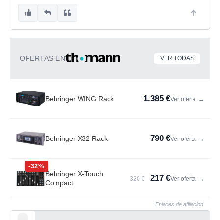
OFERTAS EN
VER TODAS
1.385 €
Behringer WING Rack
Ver oferta
→
790 €
Behringer X32 Rack
Ver oferta
→
-32%
Behringer X-Touch
217 €
320 €
Ver oferta
→
Compact
Enlaces de afiliación