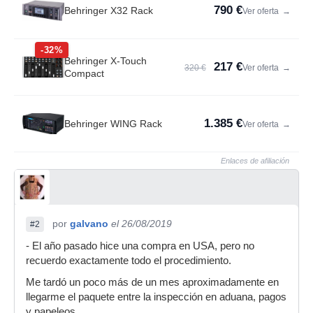
790 €
Behringer X32 Rack
Ver oferta
→
-32%
Behringer X-Touch
217 €
320 €
Ver oferta
→
Compact
1.385 €
Behringer WING Rack
Ver oferta
→
Enlaces de afiliación
por
galvano
el 26/08/2019
#2
- El año pasado hice una compra en USA, pero no
recuerdo exactamente todo el procedimiento.
Me tardó un poco más de un mes aproximadamente en
llegarme el paquete entre la inspección en aduana, pagos
y papeleos.