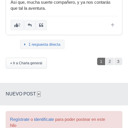
Asi que, mucha suerte compañero, y ya nos contarás
que tal la aventura.
2
1 respuesta directa
1
2
3
« Ir a Charla general
NUEVO POST
×
Regístrate
o
identifícate
para poder postear en este
hilo