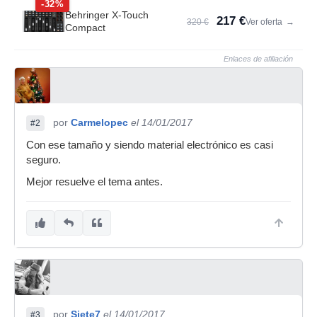
-32%
Behringer X-Touch
217 €
320 €
Ver oferta
→
Compact
Enlaces de afiliación
por
Carmelopec
el 14/01/2017
#2
Con ese tamaño y siendo material electrónico es casi
seguro.
Mejor resuelve el tema antes.
por
Siete7
el 14/01/2017
#3