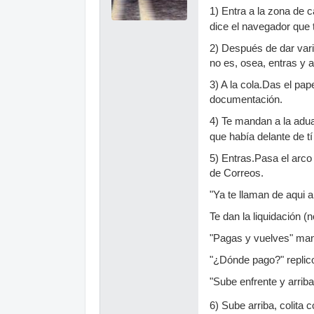
1) Entra a la zona de 
dice el navegador que 
2) Después de dar vari
no es, osea, entras y a
3) A la cola.Das el pap
documentación.
4) Te mandan a la adua
que había delante de t
5) Entras.Pasa el arco 
de Correos.
"Ya te llaman de aqui al
Te dan la liquidación (
"Pagas y vuelves" manif
"¿Dónde pago?" replico
"Sube enfrente y arrib
6) Sube arriba, colita c