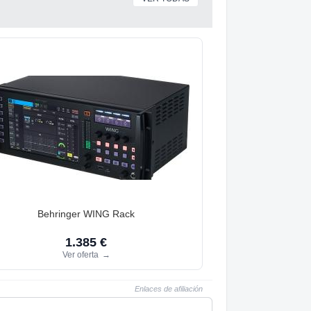
Behringer WING Rack
1.385 €
Ver oferta
→
Enlaces de afiliación