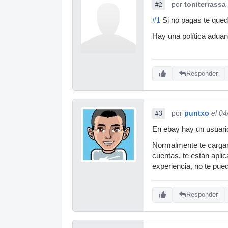
por
toniterrassa
#2
#1
Si no pagas te queda
Hay una política aduane
Responder
por
puntxo
el 0
#3
En ebay hay un usuario
Normalmente te cargan e
cuentas, te están apli
experiencia, no te puede
Responder