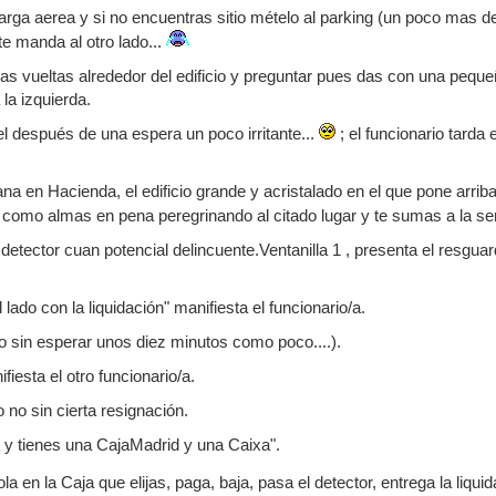
carga aerea y si no encuentras sitio mételo al parking (un poco mas 
te manda al otro lado...
as vueltas alrededor del edificio y preguntar pues das con una pequ
 la izquierda.
el después de una espera un poco irritante...
; el funcionario tarda 
na en Hacienda, el edificio grande y acristalado en el que pone arr
í como almas en pena peregrinando al citado lugar y te sumas a la sen
detector cuan potencial delincuente.Ventanilla 1 , presenta el resgua
 lado con la liquidación" manifiesta el funcionario/a.
no sin esperar unos diez minutos como poco....).
iesta el otro funcionario/a.
 no sin cierta resignación.
a y tienes una CajaMadrid y una Caixa".
ola en la Caja que elijas, paga, baja, pasa el detector, entrega la liquid