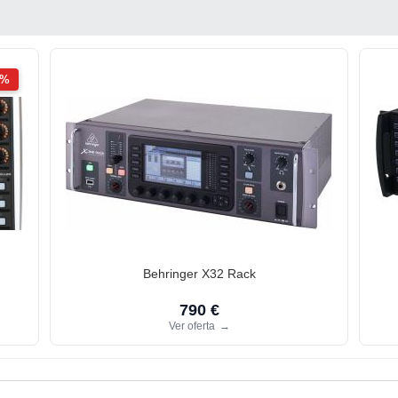
2%
Behringer X32 Rack
790 €
Ver oferta
→