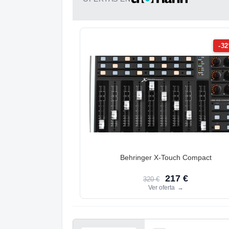
-3
Behringer X-Touch Compact
217 €
320 €
Ver oferta
→