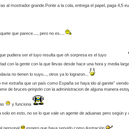
vas al mostrador grande.Ponte a la cola, entrega el papel, paga 4,5 eu
quete que parece...., pero no es....
ue pudiera ser el tuyo resulta que oh sorpresa es el tuyo
ad con la gente con la que llevas desde hace una hora y media larga
davia no tienen lo suyo..., otros ya lo lograron...
o me extraña que un país como España se haya ido al garete" viendo
dome de bruces-prinjstin con la administracion de alguna manera es
bas
y funciona
olo en esto, no se lo que vale un agente de aduanas pero según y c
al personal
espero que haya servido como ilustración