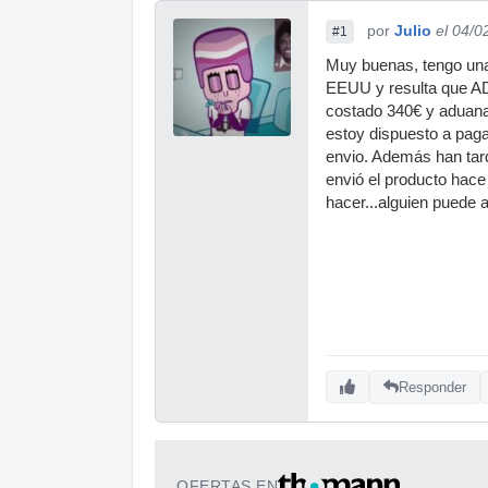
por
Julio
el 04/0
#1
Muy buenas, tengo una
EEUU y resulta que AD
costado 340€ y aduana
estoy dispuesto a pag
envio. Además han tar
envió el producto hace
hacer...alguien puede
Responder
OFERTAS EN