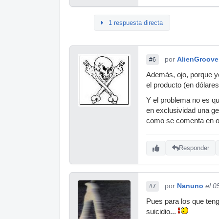
1 respuesta directa
por
AlienGroove
#6
Además, ojo, porque yo 
el producto (en dólares
Y el problema no es qu
en exclusividad una ges
como se comenta en ot
Responder
por
Nanuno
el 0
#7
Pues para los que teng
suicidio...