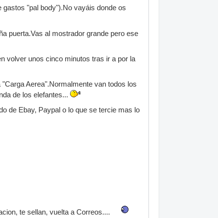
de gastos "pal body").No vayáis donde os
eña puerta.Vas al mostrador grande pero ese
en volver unos cinco minutos tras ir a por la
iba "Carga Aerea".Normalmente van todos los
da de los elefantes...
rdo de Ebay, Paypal o lo que se tercie mas lo
acion, te sellan, vuelta a Correos....