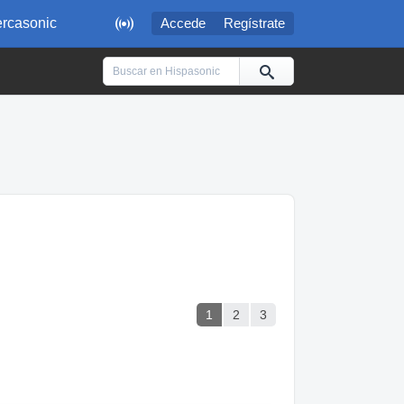

rcasonic
Accede
Regístrate
1
2
3