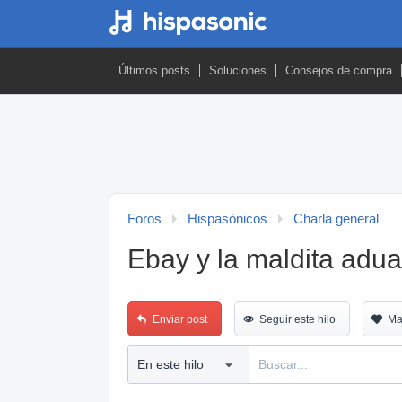
Últimos posts
Soluciones
Consejos de compra
Foros
Hispasónicos
Charla general
Ebay y la maldita adu
Enviar post
Seguir este hilo
Ma