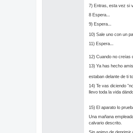
7) Entras, esta vez si 
8 Espera...
9) Espera...
10) Sale uno con un pa
11) Espera...
12) Cuando no creías q
13) Ya has hecho amist
estaban delante de ti to
14) Te vas diciendo "n
llevo toda la vida dán
15) El aparato lo prue
Una mañana empleada s
calvario descrito.
Sin animo de deprimir 