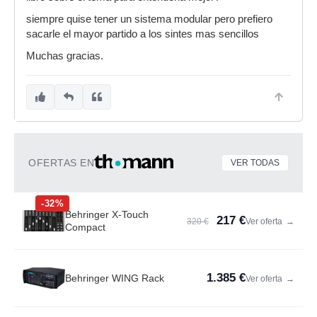
siempre quise tener un sistema modular pero prefiero
sacarle el mayor partido a los sintes mas sencillos
Muchas gracias.
OFERTAS EN
VER TODAS
-32%
Behringer X-Touch
217 €
320 €
Ver oferta
→
Compact
1.385 €
Behringer WING Rack
Ver oferta
→