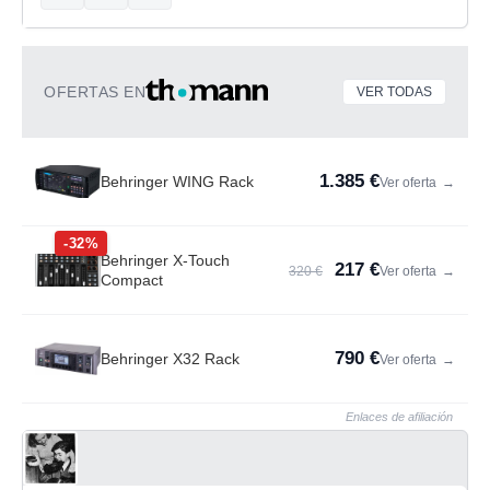
OFERTAS EN
VER TODAS
1.385 €
Behringer WING Rack
Ver oferta
→
-32%
Behringer X-Touch
217 €
320 €
Ver oferta
→
Compact
790 €
Behringer X32 Rack
Ver oferta
→
Enlaces de afiliación