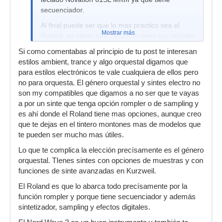
secuenciador.
Al final puede ser que lo mas practico sea el
Mostrar más
Roland, es cierto que cada uno tiene sus sonidos
y no se pueden tener todos.
Si como comentabas al principio de tu post te interesan
estilos ambient, trance y algo orquestal digamos que
para estilos electrónicos te vale cualquiera de ellos pero
no para orquesta. El género orquestal y sintes electro no
son my compatibles que digamos a no ser que te vayas
a por un sinte que tenga opción rompler o de sampling y
es ahí donde el Roland tiene mas opciones, aunque creo
que te dejas en el tintero montones mas de modelos que
te pueden ser mucho mas útiles.
Lo que te complica la elección precísamente es el género
orquestal. TIenes sintes con opciones de muestras y con
funciones de sinte avanzadas en Kurzweil.
El Roland es que lo abarca todo precísamente por la
función rompler y porque tiene secuenciador y además
sintetizador, sampling y efectos digitales.