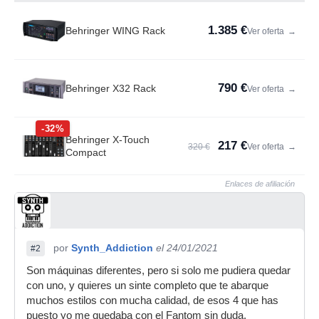
1.385 €
Behringer WING Rack
Ver oferta
→
790 €
Behringer X32 Rack
Ver oferta
→
-32%
Behringer X-Touch
217 €
320 €
Ver oferta
→
Compact
Enlaces de afiliación
por
Synth_Addiction
el 24/01/2021
#2
Son máquinas diferentes, pero si solo me pudiera quedar
con uno, y quieres un sinte completo que te abarque
muchos estilos con mucha calidad, de esos 4 que has
puesto yo me quedaba con el Fantom sin duda.