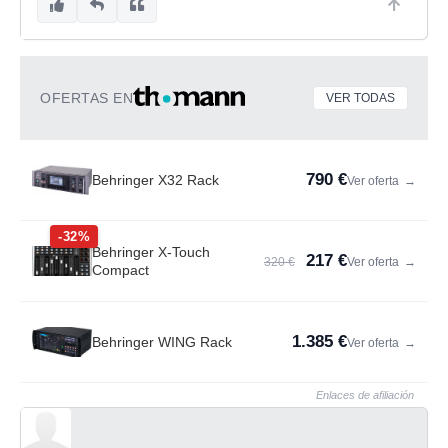
OFERTAS EN
VER TODAS
790 €
Behringer X32 Rack
Ver oferta
→
-32%
Behringer X-Touch
217 €
320 €
Ver oferta
→
Compact
1.385 €
Behringer WING Rack
Ver oferta
→
Enlaces de afiliación