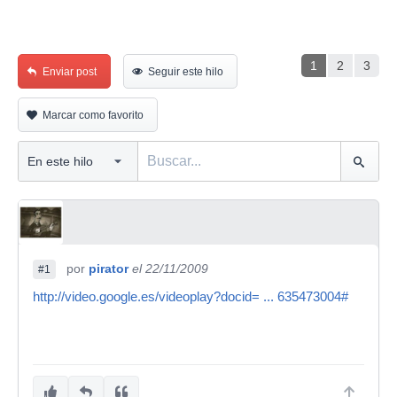
1
2
3
Enviar post
Seguir este hilo
Marcar como favorito
por
pirator
el 22/11/2009
#1
http://video.google.es/videoplay?docid= ... 635473004#