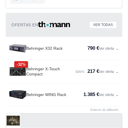
OFERTAS EN
VER TODAS
790 €
Behringer X32 Rack
Ver oferta
→
-32%
Behringer X-Touch
217 €
320 €
Ver oferta
→
Compact
1.385 €
Behringer WING Rack
Ver oferta
→
Enlaces de afiliación