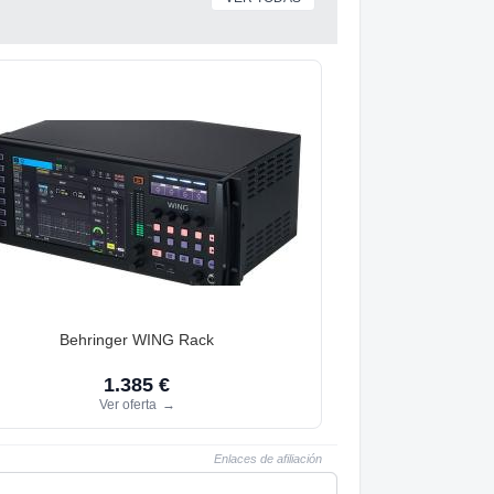
Behringer WING Rack
1.385 €
Ver oferta
→
Enlaces de afiliación