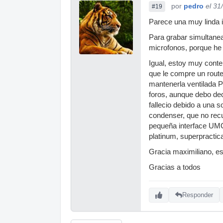
por
pedro
el 31
#19
Parece una muy linda i
Para grabar simultanea
microfonos, porque he 
Igual, estoy muy conte
que le compre un route
mantenerla ventilada 
foros, aunque debo dec
fallecio debido a una 
condenser, que no recu
pequeña interface UMC
platinum, superpractica
Gracia maximiliano, es
Gracias a todos
Responder