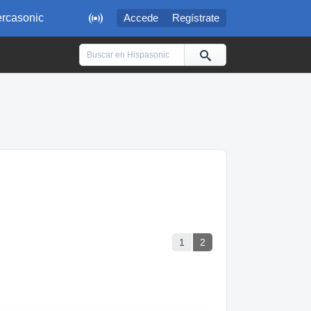

rcasonic
Accede
Regístrate
1
2