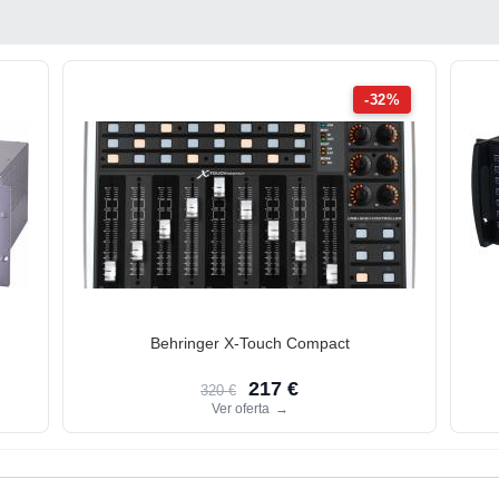
-32%
Behringer X-Touch Compact
217 €
320 €
Ver oferta
→