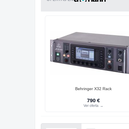
Behringer X32 Rack
790 €
Ver oferta
→