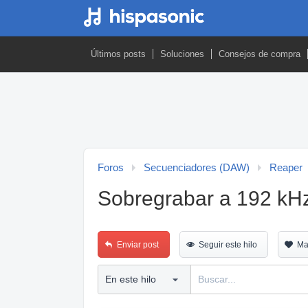
Últimos posts
Soluciones
Consejos de compra
Foros
Secuenciadores (DAW)
Reaper
Sobregrabar a 192 kH
Enviar post
Seguir este hilo
Ma