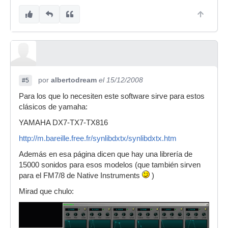
--
Muchisimas gracias!
los pruebo y mañana te cuento!
por
albertodream
el 15/12/2008
#5
Para los que lo necesiten este software sirve para estos
clásicos de yamaha:
YAMAHA DX7-TX7-TX816
http://m.bareille.free.fr/synlibdxtx/synlibdxtx.htm
Además en esa página dicen que hay una librería de
15000 sonidos para esos modelos (que también sirven
para el FM7/8 de Native Instruments
)
Mirad que chulo: