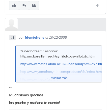
por
fdemichelis
el 10/12/2008
#3
"albertodream" escribió:
http://m.bareille.free.fr/synlibdxtx/synlibdxtx.htm
http://www.maths.abdn.ac.uk/~bensondj/html/dx7.html
http://www.yamahasynth.com/products/dx/index.html
Mostrar más
http://www.thedx7.co.uk/
Creo que con el primero te valdrá, pero no te lo
--
puedo confirmar, ya que no tengo actualmente
Muchisimas gracias!
un dx7.
los pruebo y mañana te cuento!