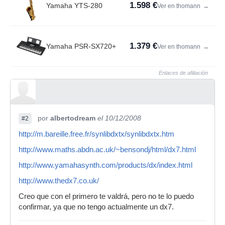
1.598 €
Yamaha YTS-280
Ver en thomann
→
1.379 €
Yamaha PSR-SX720+
Ver en thomann
→
Enlaces de afiliación
por
albertodream
el 10/12/2008
#2
http://m.bareille.free.fr/synlibdxtx/synlibdxtx.htm
http://www.maths.abdn.ac.uk/~bensondj/html/dx7.html
http://www.yamahasynth.com/products/dx/index.html
http://www.thedx7.co.uk/
Creo que con el primero te valdrá, pero no te lo puedo
confirmar, ya que no tengo actualmente un dx7.