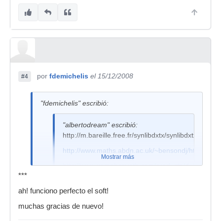
por
fdemichelis
el 15/12/2008
#4
"fdemichelis" escribió:
"albertodream" escribió:
http://m.bareille.free.fr/synlibdxtx/synlibdxtx.htm
http://www.maths.abdn.ac.uk/~bensondj/html/dx7.h
Mostrar más
http://www.yamahasynth.com/products/dx/index.ht
***
http://www.thedx7.co.uk/
ah! funciono perfecto el soft!
Creo que con el primero te valdrá, pero
muchas gracias de nuevo!
no te lo puedo confirmar, ya que no
tengo actualmente un dx7.