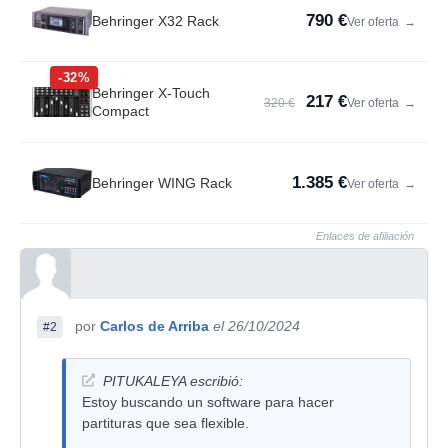
790 €
Behringer X32 Rack
Ver oferta
→
-32%
Behringer X-Touch
217 €
320 €
Ver oferta
→
Compact
1.385 €
Behringer WING Rack
Ver oferta
→
Enlaces de afiliación
por
Carlos de Arriba
el 26/10/2024
#2
PITUKALEYA escribió:
Estoy buscando un software para hacer
partituras que sea flexible.