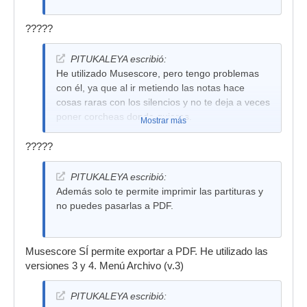
?????
PITUKALEYA escribió:
He utilizado Musescore, pero tengo problemas
con él, ya que al ir metiendo las notas hace
cosas raras con los silencios y no te deja a veces
poner corcheas donde quieres.
Mostrar más
?????
PITUKALEYA escribió:
Además solo te permite imprimir las partituras y
no puedes pasarlas a PDF.
Musescore SÍ permite exportar a PDF. He utilizado las
versiones 3 y 4. Menú Archivo (v.3)
PITUKALEYA escribió: