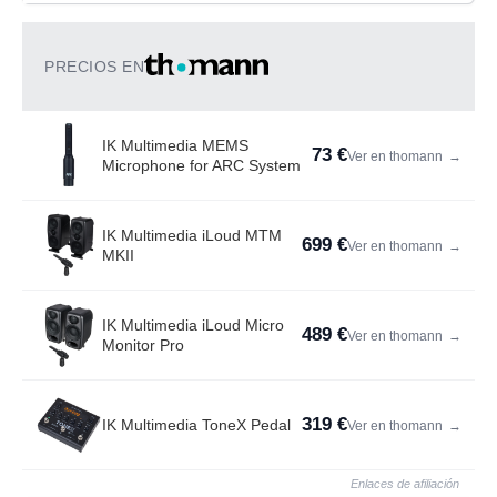
PRECIOS EN
IK Multimedia MEMS
73 €
Ver en thomann
→
Microphone for ARC System
IK Multimedia iLoud MTM
699 €
Ver en thomann
→
MKII
IK Multimedia iLoud Micro
489 €
Ver en thomann
→
Monitor Pro
319 €
IK Multimedia ToneX Pedal
Ver en thomann
→
Enlaces de afiliación