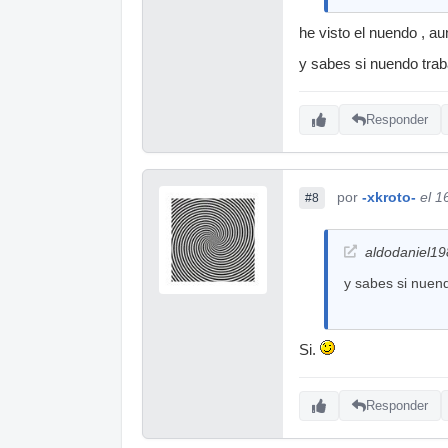
he visto el nuendo , a
y sabes si nuendo tra
Responder
por
-xkroto-
el 1
#8
aldodaniel19
y sabes si nuen
Si.
Responder