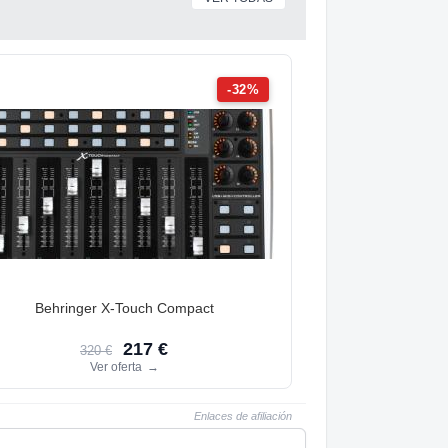
-32%
Behringer X-Touch Compact
217 €
320 €
Ver oferta
→
Enlaces de afiliación