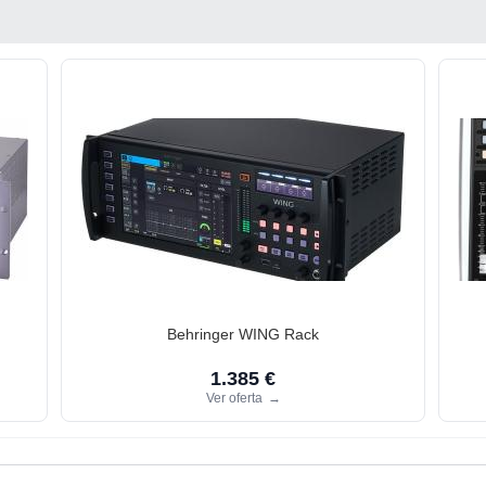
Behringer WING Rack
1.385 €
Ver oferta
→