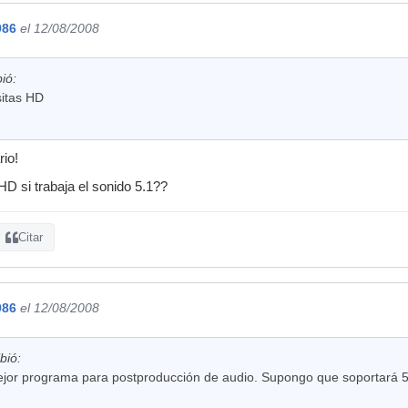
986
el 12/08/2008
ió:
sitas HD
rio!
HD si trabaja el sonido 5.1??
Citar
986
el 12/08/2008
bió:
jor programa para postproducción de audio. Supongo que soportará 5