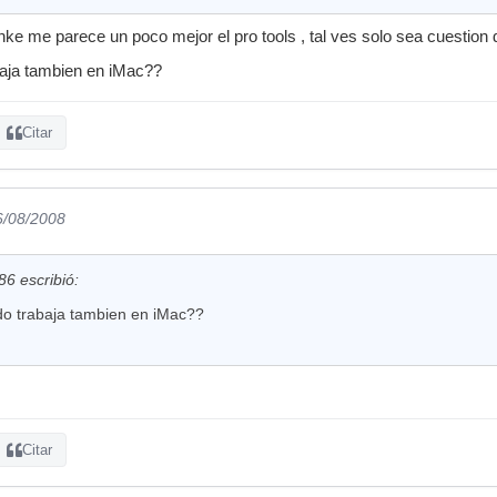
unke me parece un poco mejor el pro tools , tal ves solo sea cuestion
baja tambien en iMac??
Citar
6/08/2008
86 escribió:
do trabaja tambien en iMac??
Citar