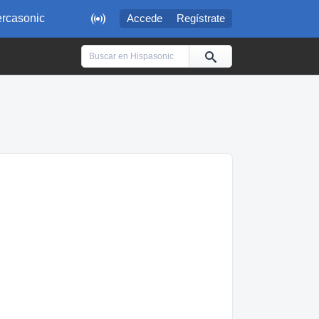

rcasonic
Accede
Regístrate