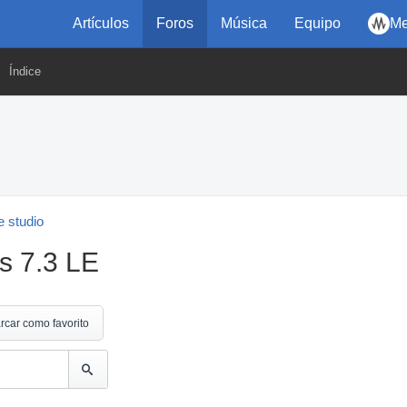
Artículos
Foros
Música
Equipo
Me
Índice
 studio
s 7.3 LE
rcar como favorito