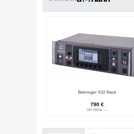
Behringer X32 Rack
790 €
Ver oferta
→