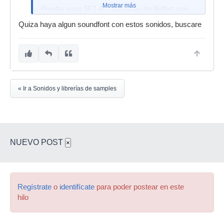
Mostrar más
Prueba unos SF2 de campanas de Belfort que
suenan bastante bien.
Quiza haya algun soundfont con estos sonidos, buscare
O cuelga el tema donde suenen las campanas
que tu dices y veremos a ver si te podemos
ayudar.
« Ir a Sonidos y librerías de samples
NUEVO POST
×
Regístrate
o
identifícate
para poder postear en este
hilo