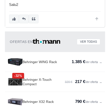
Salu2
OFERTAS EN
VER TODAS
1.385 €
Behringer WING Rack
Ver oferta
→
-32%
Behringer X-Touch
217 €
320 €
Ver oferta
→
Compact
790 €
Behringer X32 Rack
Ver oferta
→