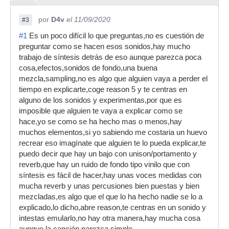
por
D4v
el 11/09/2020
#3
#1
Es un poco difícil lo que preguntas,no es cuestión de
preguntar como se hacen esos sonidos,hay mucho
trabajo de síntesis detrás de eso aunque parezca poca
cosa,efectos,sonidos de fondo,una buena
mezcla,sampling,no es algo que alguien vaya a perder el
tiempo en explicarte,coge reason 5 y te centras en
alguno de los sonidos y experimentas,por que es
imposible que alguien te vaya a explicar como se
hace,yo se como se ha hecho mas o menos,hay
muchos elementos,si yo sabiendo me costaria un huevo
recrear eso imagínate que alguien te lo pueda explicar,te
puedo decir que hay un bajo con unison/portamento y
reverb,que hay un ruido de fondo tipo vinilo que con
síntesis es fácil de hacer,hay unas voces medidas con
mucha reverb y unas percusiones bien puestas y bien
mezcladas,es algo que el que lo ha hecho nadie se lo a
explicado,lo dicho,abre reason,te centras en un sonido y
intestas emularlo,no hay otra manera,hay mucha cosa