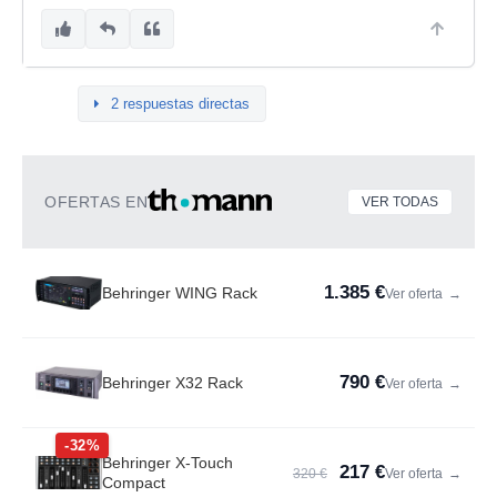
2 respuestas directas
OFERTAS EN
VER TODAS
1.385 €
Behringer WING Rack
Ver oferta
→
790 €
Behringer X32 Rack
Ver oferta
→
-32%
Behringer X-Touch
217 €
320 €
Ver oferta
→
Compact