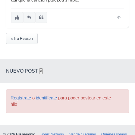
aunque la canción parezca simple.
« Ir a Reason
NUEVO POST
×
Regístrate
o
identifícate
para poder postear en este
hilo
© 2026
Hispasonic
Sonic Network
Vende tu equipo
Quiénes somos