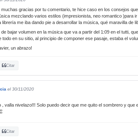
 muchas gracias por tu comentario, te hice caso en los consejos que 
ica mezclando varios estilos (impresionista, neo romantico )para i
librería me iba dando pie a desarrollar la música, qué maravilla de lib
 bajar volumen en la música que va a partir del 1:09 en el tutti, 
todo en su sitio, al principio de componer ese pasaje, estaba el volum
vier, un abrazo!
Citar
cia
el 30/11/2020
 valla nivelazo!!! Solo puedo decir que me quito el sombrero y que e
👏
Citar