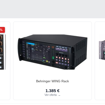
2%
Behringer WING Rack
1.385 €
Ver oferta
→