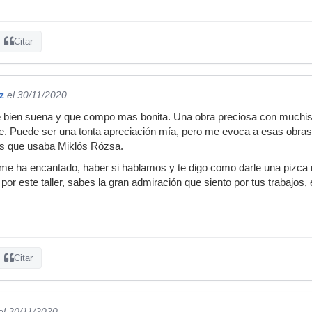
Citar
z
el 30/11/2020
ue bien suena y que compo mas bonita. Una obra preciosa con muchis
ble. Puede ser una tonta apreciación mía, pero me evoca a esas obras 
s que usaba Miklós Rózsa.
me ha encantado, haber si hablamos y te digo como darle una pizca
 por este taller, sabes la gran admiración que siento por tus trabajos
Citar
el 30/11/2020