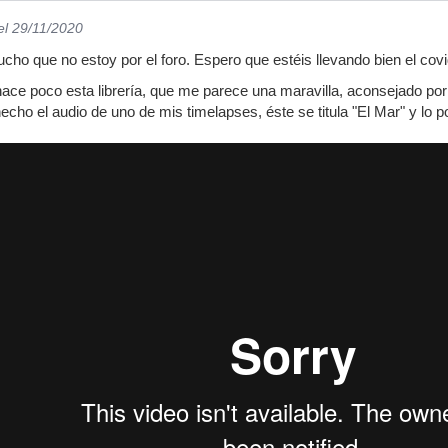
el 29/11/2020
ho que no estoy por el foro. Espero que estéis llevando bien el covid
ce poco esta librería, que me parece una maravilla, aconsejado por
echo el audio de uno de mis timelapses, éste se titula "El Mar" y lo p