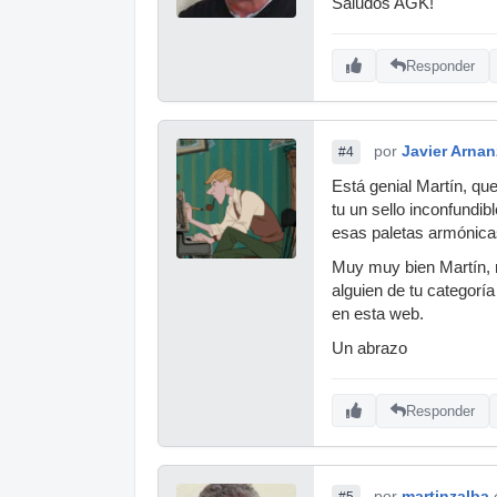
Saludos AGK!
Responder
por
Javier Arnan
#4
Está genial Martín, q
tu un sello inconfundi
esas paletas armónica
Muy muy bien Martín, 
alguien de tu categoría
en esta web.
Un abrazo
Responder
por
martinzalba