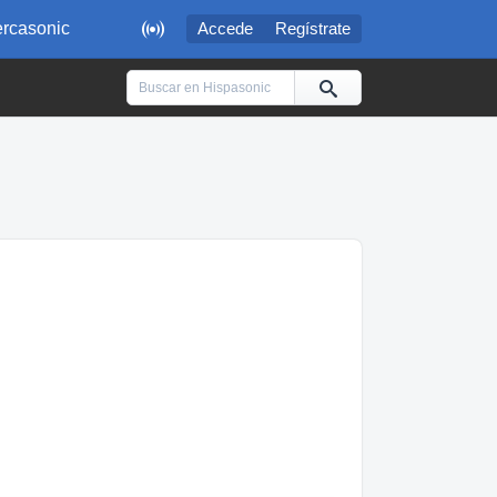

rcasonic
Accede
Regístrate