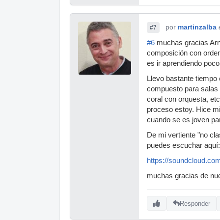
por
martinzalba
#7
#6
muchas gracias Arno
composición con orden
es ir aprendiendo poco
Llevo bastante tiempo
compuesto para salas d
coral con orquesta, e
proceso estoy. Hice m
cuando se es joven pa
De mi vertiente "no cl
puedes escuchar aquí:
https://soundcloud.co
muchas gracias de nue
Responder