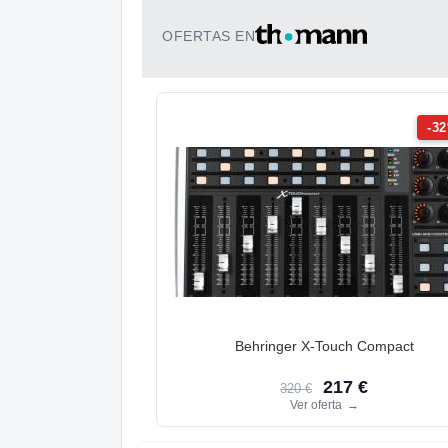
OFERTAS EN
-3
Behringer X-Touch Compact
217 €
320 €
Ver oferta
→