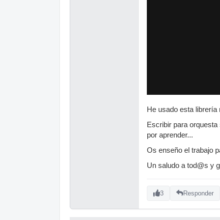
He usado esta librería
Escribir para orquesta
por aprender...
Os enseño el trabajo p
Un saludo a tod@s y g
3
Responder