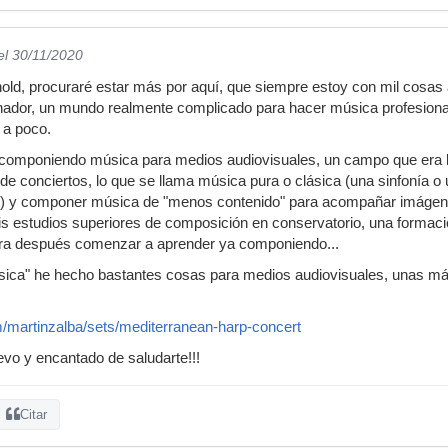
el 30/11/2020
ld, procuraré estar más por aquí, que siempre estoy con mil cosas a
ador, un mundo realmente complicado para hacer música profesional,
 a poco.
 componiendo música para medios audiovisuales, un campo que era l
e conciertos, lo que se llama música pura o clásica (una sinfonía o 
tc) y componer música de "menos contenido" para acompañar imágene
is estudios superiores de composición en conservatorio, una formac
ra después comenzar a aprender ya componiendo...
asica" he hecho bastantes cosas para medios audiovisuales, unas má
m/martinzalba/sets/mediterranean-harp-concert
vo y encantado de saludarte!!!
Citar