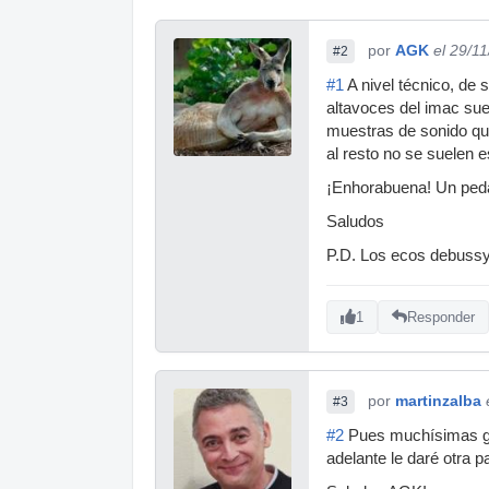
por
AGK
el 29/1
#2
#1
A nivel técnico, de 
altavoces del imac sue
muestras de sonido que
al resto no se suelen 
¡Enhorabuena! Un peda
Saludos
P.D. Los ecos debuss
1
Responder
por
martinzalba
#3
#2
Pues muchísimas gra
adelante le daré otra pa