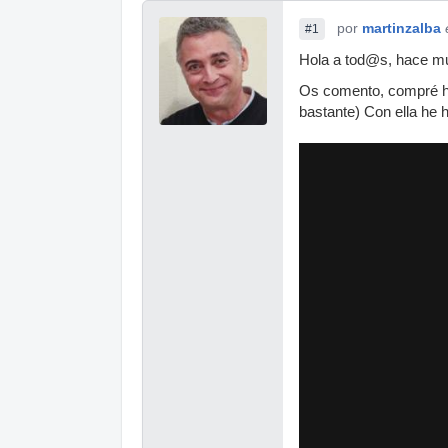
por
martinzalba
#1
Hola a tod@s, hace muc
Os comento, compré ha
bastante) Con ella he h