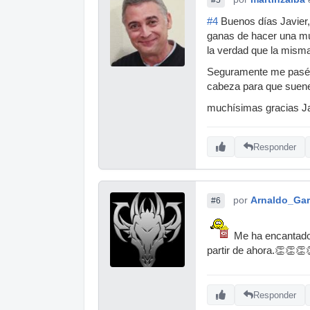
#5
#4
Buenos días Javier,
ganas de hacer una mús
la verdad que la misma 
Seguramente me pasé de
cabeza para que suene 
muchísimas gracias Ja
Responder
por
Arnaldo_Gar
#6
Me ha encantado ,
partir de ahora.👏👏👏
Responder