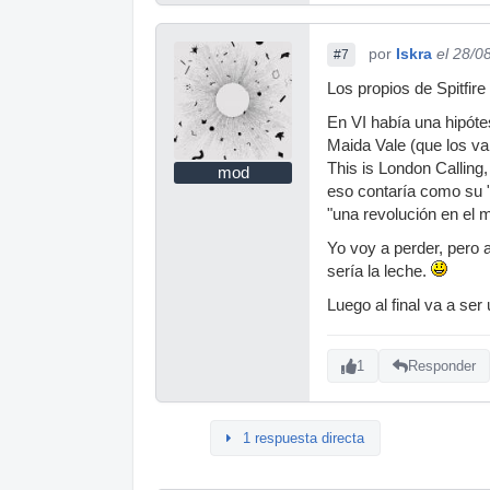
por
Iskra
el 28/0
#7
Los propios de Spitfir
En VI había una hipóte
Maida Vale (que los va
This is London Calling
mod
eso contaría como su "
"una revolución en el 
Yo voy a perder, pero 
sería la leche.
Luego al final va a se
1
Responder
1 respuesta directa