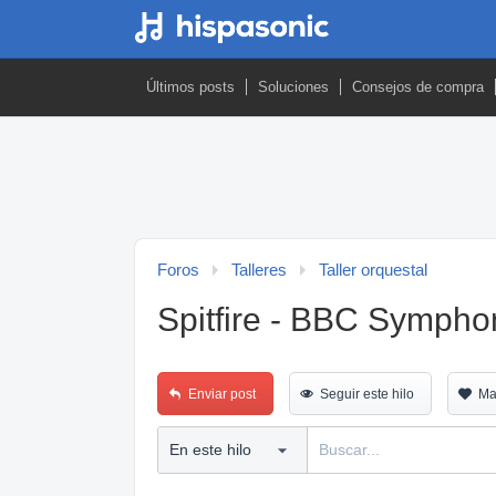
Últimos posts
Soluciones
Consejos de compra
Foros
Talleres
Taller orquestal
Spitfire - BBC Sympho
Enviar post
Seguir este hilo
Ma