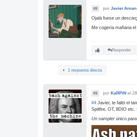
por
Javier Arnan
#8
Ojalá fuese un descarg
Me cogería mañana el 
Responder
1 respuesta directa
por
KaRPiN
el 2
#9
#4
Javier, te faltó el t
Spitfire, OT, 8DIO etc. 
Un sampler único para 