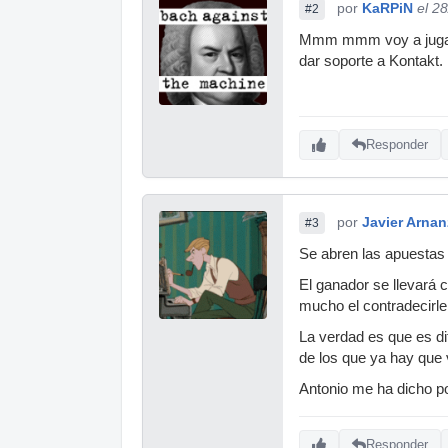
por
KaRPiN
el 2
#2
Mmm mmm voy a jugar ..
dar soporte a Kontakt.
Responder
por
Javier Arnan
#3
Se abren las apuestas
El ganador se llevará 
mucho el contradecirle
La verdad es que es di
de los que ya hay que v
Antonio me ha dicho po
Responder