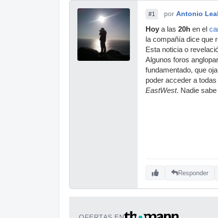
por
Antonio Lea
#1
Hoy
a las
20h
en el
ca
la compañía dice que r
Esta noticia o revelac
Algunos foros anglopa
fundamentado, que ojal
poder acceder a todas s
EastWest
. Nadie sabe
Responder
OFERTAS EN