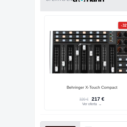
-3
Behringer X-Touch Compact
217 €
320 €
Ver oferta
→