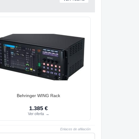
Behringer WING Rack
1.385 €
Ver oferta
→
Enlaces de afiliación