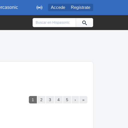

rcasonic
Accede
Regístrate
1
2
3
4
5
›
»