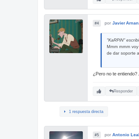
por
Javier Arnan
#4
"KaRPiN" escribi
Mmm mmm voy a ju
de dar soporte a
¿Pero no te entiendo? 
Responder
1 respuesta directa
por
Antonio Lea
#5