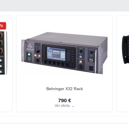
2%
Behringer X32 Rack
790 €
Ver oferta
→