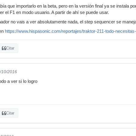
a que importarlo en la beta, pero en la versión final ya se instala po
r el F1 en modo usuario. A partir de ahí se puede usar.
enador no vais a ver absolutamente nada, el step sequencer se manej
ien
https://www.hispasonic.com/reportajes/traktor-211-todo-necesitas
Citar
7/10/2016
do a ver si lo logro
Citar