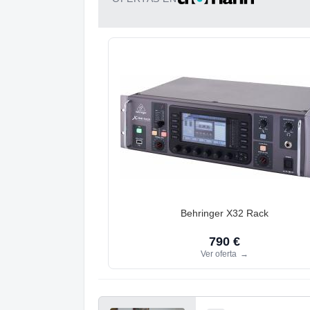
Behringer X32 Rack
790 €
Ver oferta
→