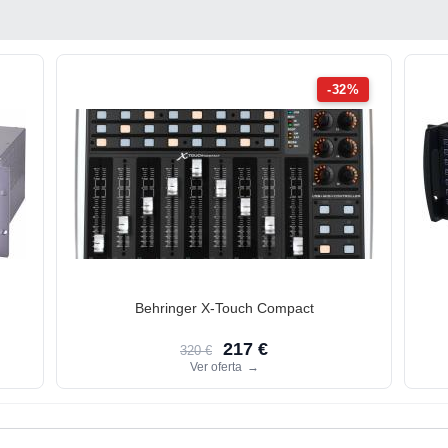
-32%
Behringer X-Touch Compact
217 €
320 €
Ver oferta
→