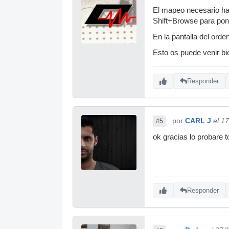
El mapeo necesario habí
Shift+Browse para pone
En la pantalla del ord
Esto os puede venir b
Responder
por
CARL J
el 1
#5
ok gracias lo probare to
Responder