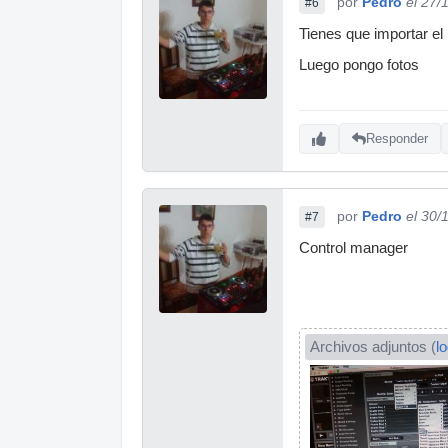
por
Pedro
el 27/
#6
Tienes que importar el
Luego pongo fotos
Responder
por
Pedro
el 30/
#7
Control manager
Archivos adjuntos (
l