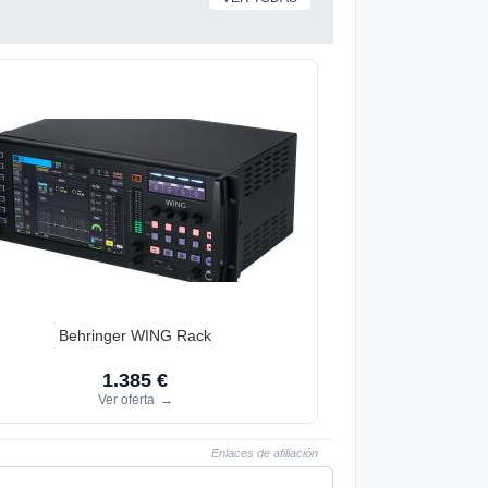
Behringer WING Rack
1.385 €
Ver oferta
→
Enlaces de afiliación