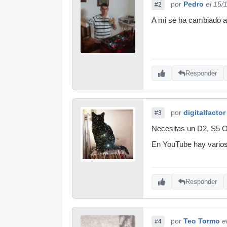
por
Pedro
el 15/
#2
A mi se ha cambiado a
Responder
por
digitalfactor
#3
Necesitas un D2, S5 O
En YouTube hay vario
Responder
por
Teo Tormo
e
#4