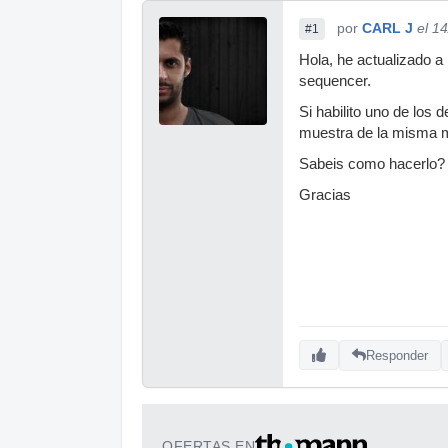
por
CARL J
el 1
#1
Hola, he actualizado a
sequencer.
Si habilito uno de los
muestra de la misma 
Sabeis como hacerlo?
Gracias
Responder
OFERTAS EN