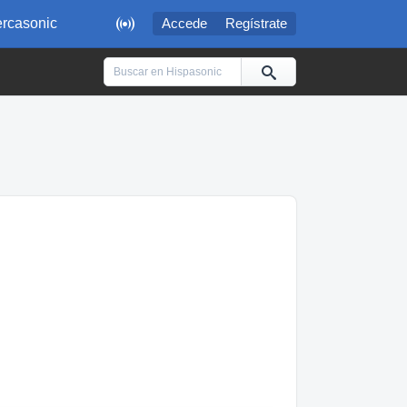

rcasonic
Accede
Regístrate