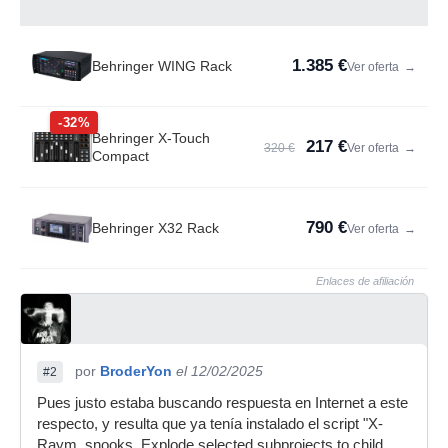
1.385 €
Behringer WING Rack
Ver oferta
→
-32%
Behringer X-Touch
217 €
320 €
Ver oferta
→
Compact
790 €
Behringer X32 Rack
Ver oferta
→
Enlaces de afiliación
por
BroderYon
el 12/02/2025
#2
Pues justo estaba buscando respuesta en Internet a este
respecto, y resulta que ya tenía instalado el script "X-
Raym_snooks_Explode selected subprojects to child