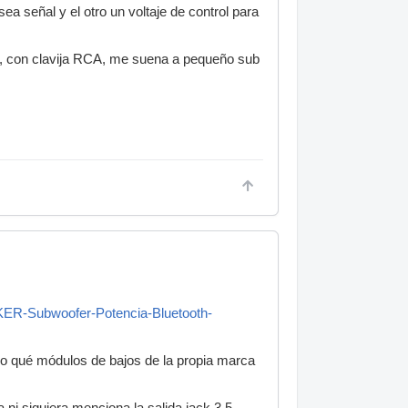
ea señal y el otro un voltaje de control para
as, con clavija RCA, me suena a pequeño sub
ER-Subwoofer-Potencia-Bluetooth-
do qué módulos de bajos de la propia marca
ni siquiera menciona la salida jack 3,5...