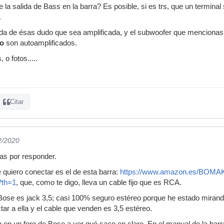
la salida de Bass en la barra? Es posible, si es trs, que un terminal s
.
alida de ésas dudo que sea amplificada, y el subwoofer que mencion
o
son autoamplificados.
o fotos.....
Citar
2/2020
ias por responder.
e quiero conectar es el de esta barra:
https://www.amazon.es/BOMAK
?th=1
, que, como te digo, lleva un cable fijo que es RCA.
a Bose es jack 3,5; casi 100% seguro estéreo porque he estado miran
ar a ella y el cable que venden es 3,5 estéreo.
en un foro de Bose a ver qué saco en claro. En el manual de la barra 