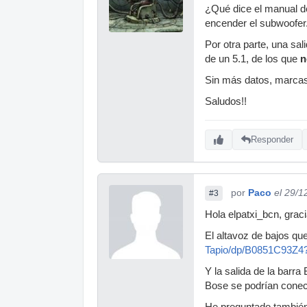
¿Qué dice el manual de 
encender el subwoofer
Por otra parte, una s
de un 5.1, de los que
n
Sin más datos, marcas, 
Saludos!!
Responder
por
Paco
el 29/1
#3
Hola elpatxi_bcn, grac
El altavoz de bajos qu
Tapio/dp/B0851C93Z4
Y la salida de la barr
Bose se podrían conect
He preguntado también 