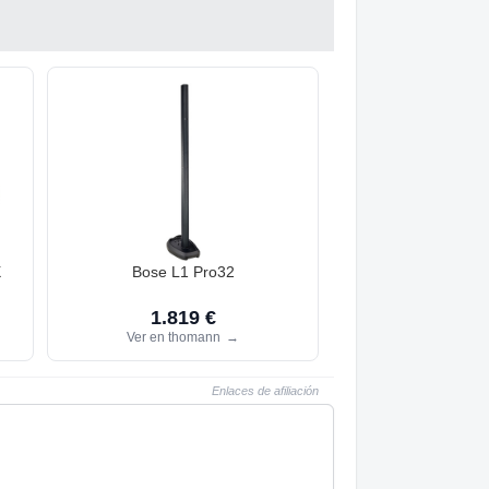
X
Bose L1 Pro32
1.819 €
Ver en thomann
→
Enlaces de afiliación