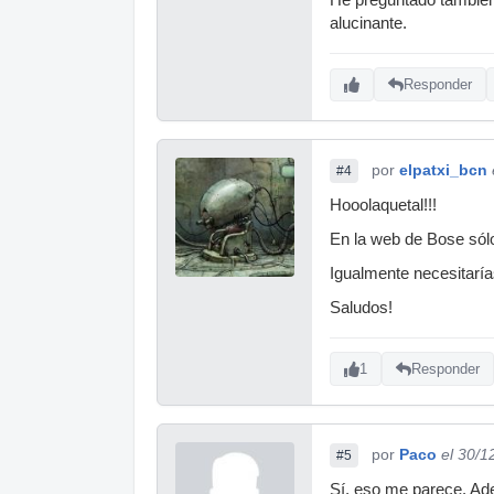
alucinante.
Responder
por
elpatxi_bcn
#4
Hooolaquetal!!!
En la web de Bose sól
Igualmente necesitaría
Saludos!
1
Responder
por
Paco
el 30/1
#5
Sí, eso me parece. Ade