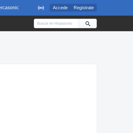

rcasonic
Accede
Regístrate