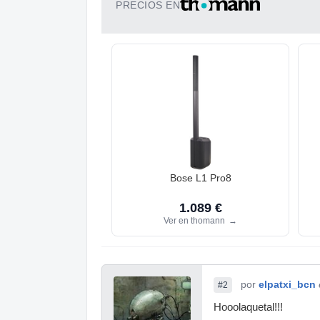
PRECIOS EN
Bose L1 Pro8
1.089 €
Ver en thomann
→
por
elpatxi_bcn
#2
Hooolaquetal!!!