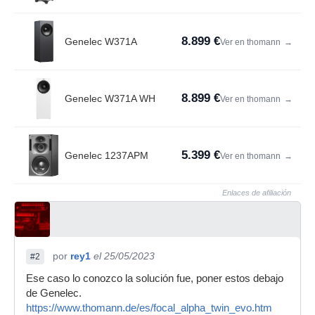
8.899 €
Genelec W371A
Ver en thomann
→
8.899 €
Genelec W371A WH
Ver en thomann
→
5.399 €
Genelec 1237APM
Ver en thomann
→
Enlaces de afiliación
por
rey1
el 25/05/2023
#2
Ese caso lo conozco la solución fue, poner estos debajo
de Genelec.
https://www.thomann.de/es/focal_alpha_twin_evo.htm