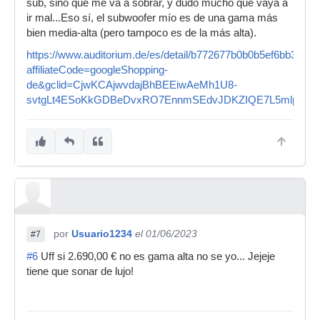
sub, sino que me va a sobrar, y dudo mucho que vaya a
ir mal...Eso sí, el subwoofer mío es de una gama más
bien media-alta (pero tampoco es de la más alta).
https://www.auditorium.de/es/detail/b772677b0b0b5ef6bb36eb
affiliateCode=googleShopping-
de&gclid=CjwKCAjwvdajBhBEEiwAeMh1U8-
svtgLt4ESoKkGDBeDvxRO7EnnmSEdvJDKZIQE7L5mlpBok
por
Usuario1234
el 01/06/2023
#7
#6
Uff si 2.690,00 € no es gama alta no se yo... Jejeje
tiene que sonar de lujo!