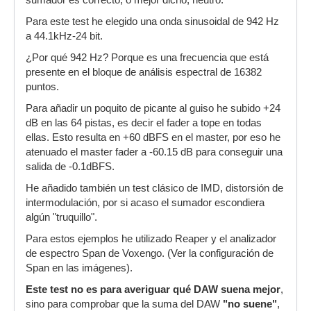
sumador es correcto, o mejor dicho, neutro.
Para este test he elegido una onda sinusoidal de 942 Hz
a 44.1kHz-24 bit.
¿Por qué 942 Hz? Porque es una frecuencia que está
presente en el bloque de análisis espectral de 16382
puntos.
Para añadir un poquito de picante al guiso he subido +24
dB en las 64 pistas, es decir el fader a tope en todas
ellas. Esto resulta en +60 dBFS en el master, por eso he
atenuado el master fader a -60.15 dB para conseguir una
salida de -0.1dBFS.
He añadido también un test clásico de IMD, distorsión de
intermodulación, por si acaso el sumador escondiera
algún "truquillo".
Para estos ejemplos he utilizado Reaper y el analizador
de espectro Span de Voxengo. (Ver la configuración de
Span en las imágenes).
Este test no es para averiguar qué DAW suena mejor
,
sino para comprobar que la suma del DAW
"no suene"
,