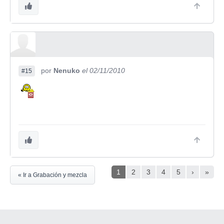
por
Nenuko
el 02/11/2010
#15
1
2
3
4
5
›
»
« Ir a Grabación y mezcla