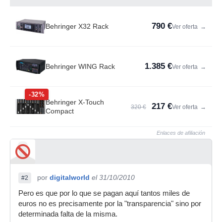
790 €
Behringer X32 Rack
Ver oferta
→
1.385 €
Behringer WING Rack
Ver oferta
→
-32%
Behringer X-Touch
217 €
320 €
Ver oferta
→
Compact
Enlaces de afiliación
por
digitalworld
el 31/10/2010
#2
Pero es que por lo que se pagan aquí tantos miles de
euros no es precisamente por la "transparencia" sino por
determinada falta de la misma.