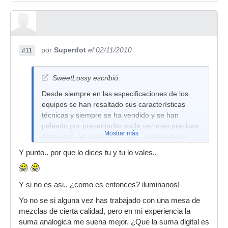
por
Superdot
el 02/11/2010
#11
SweetLossy escribió:
Desde siempre en las especificaciones de los
equipos se han resaltado sus características
técnicas y siempre se ha vendido y se han
peleado por presentarlas cada vez más precisas.
Mostrar más
Ahora que no pueden ir a más, quieren hacer
creer que esa "imprecisión" es la salsa que les
Y punto.. por que lo dices tu y tu lo vales..
hace ser únicos.
Lo siento, pero eso no es así.
Y si no es asi.. ¿como es entonces? iluminanos!
Yo no se si alguna vez has trabajado con una mesa de
mezclas de cierta calidad, pero en mi experiencia la
suma analogica me suena mejor. ¿Que la suma digital es