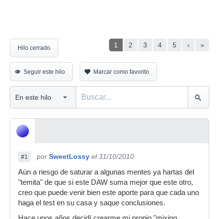
1
2
3
4
5
›
»
Hilo cerrado
Seguir este hilo
Marcar como favorito
por
SweetLossy
el 31/10/2010
#1
Aún a riesgo de saturar a algunas mentes ya hartas del
"temita" de que si este DAW suma mejor que este otro,
creo que puede venir bien este aporte para que cada uno
haga el test en su casa y saque conclusiones.
Hace unos años decidí crearme mi propio "mixing