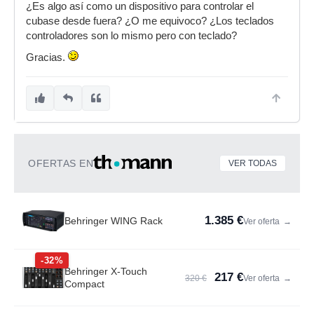
¿Es algo así como un dispositivo para controlar el
cubase desde fuera? ¿O me equivoco? ¿Los teclados
controladores son lo mismo pero con teclado?
Gracias.
OFERTAS EN
VER TODAS
1.385 €
Behringer WING Rack
Ver oferta
→
-32%
Behringer X-Touch
217 €
320 €
Ver oferta
→
Compact