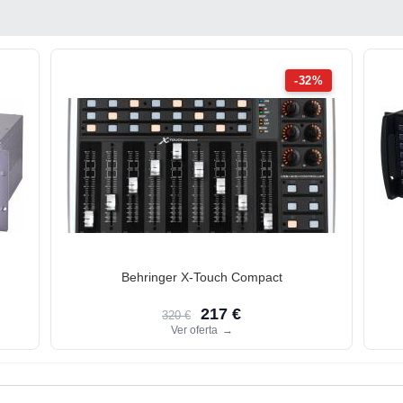
-32%
Behringer X-Touch Compact
217 €
320 €
Ver oferta
→