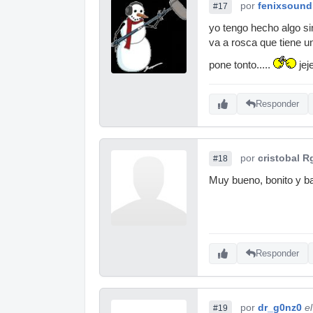
por
fenixsound
#17
yo tengo hecho algo si
va a rosca que tiene u
pone tonto.....
jej
Responder
por
cristobal R
#18
Muy bueno, bonito y ba
Responder
por
dr_g0nz0
e
#19