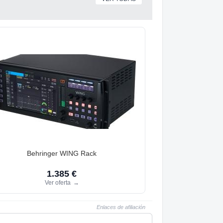
Behringer WING Rack
1.385 €
Ver oferta
→
Enlaces de afiliación