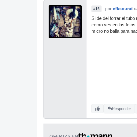
por
efksound
e
#16
Si de del forrar el tub
como ves en las fotos 
micro no baila para n
Responder
OFERTAS EN