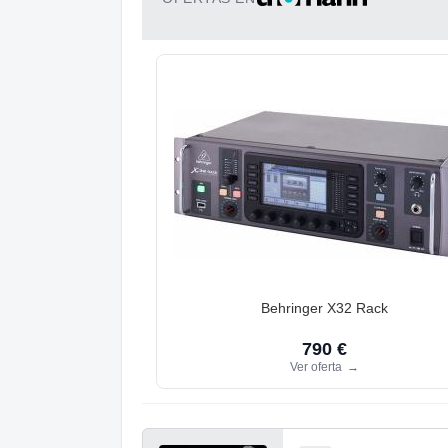
Behringer X32 Rack
790 €
Ver oferta
→