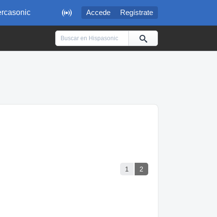

rcasonic
Accede
Regístrate
1
2