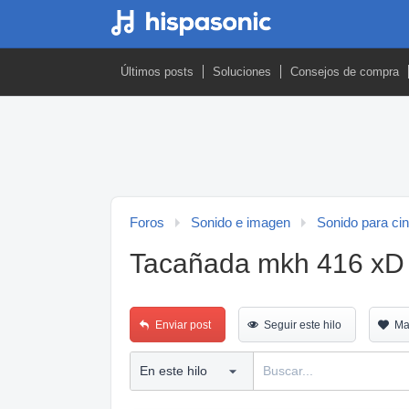
Últimos posts
Soluciones
Consejos de compra
Foros
Sonido e imagen
Sonido para ci
Tacañada mkh 416 xD
Enviar post
Seguir este hilo
Ma