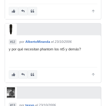
por
AlbertoMiranda
el 23/10/2006
#12
y por qué necesitan phantom los nt5 y demás?
por
texvo
el 23/10/2006
#13