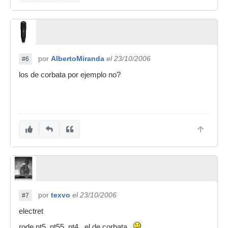
por
AlbertoMiranda
el 23/10/2006
#6
los de corbata por ejemplo no?
por
texvo
el 23/10/2006
#7
electret
rode nt5, nt55, nt4.. el de corbata..