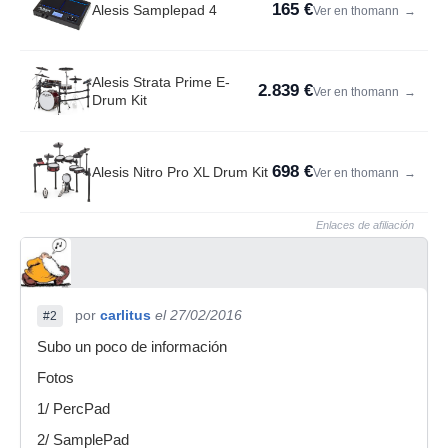
165 €
Alesis Samplepad 4
Ver en thomann
→
Alesis Strata Prime E-
2.839 €
Ver en thomann
→
Drum Kit
698 €
Alesis Nitro Pro XL Drum Kit
Ver en thomann
→
Enlaces de afiliación
por
carlitus
el 27/02/2016
#2
Subo un poco de información
Fotos
1/ PercPad
2/ SamplePad