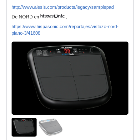
http://www.alesis.com/products/legacy/samplepad
De NORD en
,
https://www.hispasonic.com/reportajes/vistazo-nord-
piano-3/41608