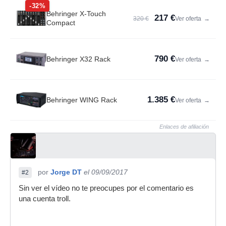
-32%
Behringer X-Touch
217 €
320 €
Ver oferta
→
Compact
790 €
Behringer X32 Rack
Ver oferta
→
1.385 €
Behringer WING Rack
Ver oferta
→
Enlaces de afiliación
por
Jorge DT
el 09/09/2017
#2
Sin ver el vídeo no te preocupes por el comentario es
una cuenta troll.