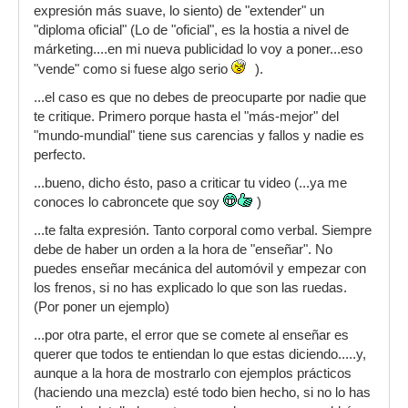
expresión más suave, lo siento) de "extender" un
"diploma oficial" (Lo de "oficial", es la hostia a nivel de
márketing....en mi nueva publicidad lo voy a poner...eso
"vende" como si fuese algo serio
).
...el caso es que no debes de preocuparte por nadie que
te critique. Primero porque hasta el "más-mejor" del
"mundo-mundial" tiene sus carencias y fallos y nadie es
perfecto.
...bueno, dicho ésto, paso a criticar tu video (...ya me
conoces lo cabroncete que soy
)
...te falta expresión. Tanto corporal como verbal. Siempre
debe de haber un orden a la hora de "enseñar". No
puedes enseñar mecánica del automóvil y empezar con
los frenos, si no has explicado lo que son las ruedas.
(Por poner un ejemplo)
...por otra parte, el error que se comete al enseñar es
querer que todos te entiendan lo que estas diciendo.....y,
aunque a la hora de mostrarlo con ejemplos prácticos
(haciendo una mezcla) esté todo bien hecho, si no lo has