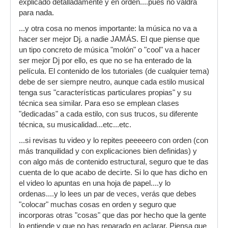
explicado detalladamente y en orden....pues no valdrá
para nada.
...y otra cosa no menos importante: la música no va a
hacer ser mejor Dj. a nadie JAMÁS. El que piense que
un tipo concreto de música "molón" o "cool" va a hacer
ser mejor Dj por ello, es que no se ha enterado de la
película. El contenido de los tutoriales (de cualquier tema)
debe de ser siempre neutro, aunque cada estilo musical
tenga sus "características particulares propias" y su
técnica sea similar. Para eso se emplean clases
"dedicadas" a cada estilo, con sus trucos, su diferente
técnica, su musicalidad...etc...etc.
...si revisas tu video y lo repites peeeeero con orden (con
más tranquilidad y con explicaciones bien definidas) y
con algo más de contenido estructural, seguro que te das
cuenta de lo que acabo de decirte. Si lo que has dicho en
el video lo apuntas en una hoja de papel....y lo
ordenas....y lo lees un par de veces, verás que debes
"colocar" muchas cosas en orden y seguro que
incorporas otras "cosas" que das por hecho que la gente
lo entiende y que no has reparado en aclarar. Piensa que