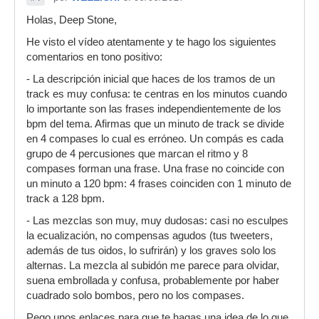
Holas, Deep Stone,
He visto el vídeo atentamente y te hago los siguientes
comentarios en tono positivo:
- La descripción inicial que haces de los tramos de un
track es muy confusa: te centras en los minutos cuando
lo importante son las frases independientemente de los
bpm del tema. Afirmas que un minuto de track se divide
en 4 compases lo cual es erróneo. Un compás es cada
grupo de 4 percusiones que marcan el ritmo y 8
compases forman una frase. Una frase no coincide con
un minuto a 120 bpm: 4 frases coinciden con 1 minuto de
track a 128 bpm.
- Las mezclas son muy, muy dudosas: casi no esculpes
la ecualización, no compensas agudos (tus tweeters,
además de tus oidos, lo sufrirán) y los graves solo los
alternas. La mezcla al subidón me parece para olvidar,
suena embrollada y confusa, probablemente por haber
cuadrado solo bombos, pero no los compases.
Pego unos enlaces para que te hagas una idea de lo que