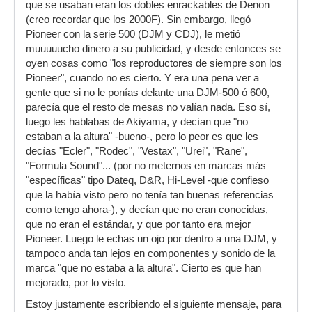
que se usaban eran los dobles enrackables de Denon
(creo recordar que los 2000F). Sin embargo, llegó
Pioneer con la serie 500 (DJM y CDJ), le metió
muuuuucho dinero a su publicidad, y desde entonces se
oyen cosas como "los reproductores de siempre son los
Pioneer", cuando no es cierto. Y era una pena ver a
gente que si no le ponías delante una DJM-500 ó 600,
parecía que el resto de mesas no valían nada. Eso sí,
luego les hablabas de Akiyama, y decían que "no
estaban a la altura" -bueno-, pero lo peor es que les
decías "Ecler", "Rodec", "Vestax", "Urei", "Rane",
"Formula Sound"... (por no meternos en marcas más
"específicas" tipo Dateq, D&R, Hi-Level -que confieso
que la había visto pero no tenía tan buenas referencias
como tengo ahora-), y decían que no eran conocidas,
que no eran el estándar, y que por tanto era mejor
Pioneer. Luego le echas un ojo por dentro a una DJM, y
tampoco anda tan lejos en componentes y sonido de la
marca "que no estaba a la altura". Cierto es que han
mejorado, por lo visto.
Estoy justamente escribiendo el siguiente mensaje, para