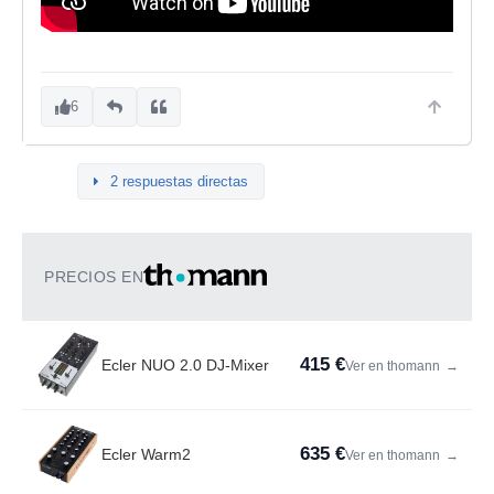
6
2 respuestas directas
PRECIOS EN
415 €
Ecler NUO 2.0 DJ-Mixer
Ver en thomann
→
635 €
Ecler Warm2
Ver en thomann
→