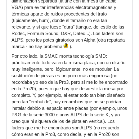
alimentación separada (la une con la mesa un cable
VGA) para evitar interferencias electromagnéticas y
térmicas aparte de ruidos procedentes del trafo
(típicamente, hum), donde el tamaño no era tan
relevante, y sí que fuese "dura" (tanque, del estilo de las
Rodec, Formula Sound, D&R, Dateq...). Los faders son
ALPS, pero los potes giratorios son Alpha (otra reputada
marca - no hay problema
).
Por otro lado, la SMAC monta tecnología SMD:
prácticamente todo va en la misma placa, con un diseño
muy inteligente, pero, lógicamente, no es modular. La
sustitución de piezas es un poco más engorrosa (no
recordaba yo eso de la Pro3, pero sí me lo he encontrado
en la Pro20), puesto que hay que desvestir la mesa por
completo. Y, por ejemplo, al estar todo tan bien diseñado
pero tan "embutido", hay recambios que no se podrían
instalar debido al espacio entre placas (por ejemplo, unos
P&G de la serie 3000 o unos ALPS de la serie K, y yo
creo que ni siquiera de los de pista en vertical). Los
faders que me he encontrado son ALPS (no recuerdo
cómo eran en la Pro3, como decía, y en la Pro20 son