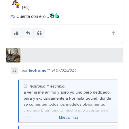
(+1)
#2
Cuenta con ello...
por
leotronic™
el 07/01/2014
#5
leotronic™ escribió:
a ver si me animo y abro yo uno pero dedicado
pura y exclusivamente a Formula Sound, donde
se comenten todos los modelos obviamente,
creo que Brain tendra mucho que aportar en el
jeje
Mostrar más