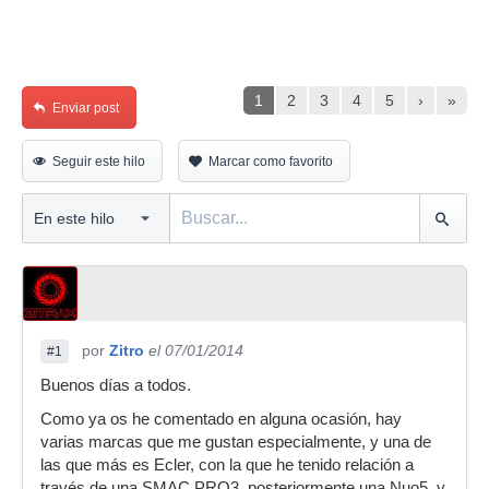
1
2
3
4
5
›
»
Enviar post
Seguir este hilo
Marcar como favorito
por
Zitro
el 07/01/2014
#1
Buenos días a todos.
Como ya os he comentado en alguna ocasión, hay
varias marcas que me gustan especialmente, y una de
las que más es Ecler, con la que he tenido relación a
través de una SMAC PRO3, posteriormente una Nuo5, y