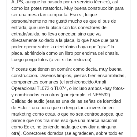
ALPS, aunque ha pasado por un servicio técnico), así
como los potes rotatorios. Muy buena construcción para
ser una mesa tan compacta. Eso sí, lo que
personalmente no me gustó mucho es que el bus de
entrada, que une la placa con los conectores de
entrada/salida, no lleva conector, sino que va
directamente soldado a la placa, lo que hace que para
poder operar sobre la electrónica haya que "girar" la
placa, abriéndola como un libro por encima del chasis.
Luego pongo fotos (a ver si las reduzco).
Y cosas que tienen en común: como decía, muy buena
construcción. Diseños limpios, piezas bien ensambladas,
componentes comunes (el archiconocido Ampli
Operacional TL072 ó TL074, o incluso ambos -hay fotos-
y combinados con otros (por ejemplo, el NE5532).
Calidad de audio (esa es una de las señas de identidad
de Ecler - una pena que no tenga tanta inversión en
marketing como otras, o que no sea centroeuropea, que
parece que nos tira más eso que una marca nacional
como Ecler, no teniendo nada que envidiar a ninguna
otra). Conectores dorados (se agradecen, sobre todo en