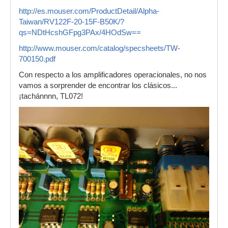
http://es.mouser.com/ProductDetail/Alpha-
Taiwan/RV122F-20-15F-B50K/?
qs=NDtHcshGFpg3PAx/4HOdSw==
http://www.mouser.com/catalog/specsheets/TW-
700150.pdf
Con respecto a los amplificadores operacionales, no nos
vamos a sorprender de encontrar los clásicos...
¡tachánnnn, TL072!