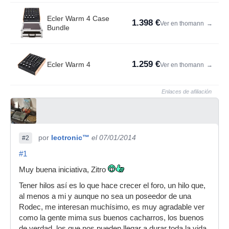
Ecler Warm 4 Case
1.398 €
Ver en thomann
→
Bundle
1.259 €
Ecler Warm 4
Ver en thomann
→
Enlaces de afiliación
por
leotronic™
el 07/01/2014
#2
#1
Muy buena iniciativa, Zitro
Tener hilos así es lo que hace crecer el foro, un hilo que,
al menos a mi y aunque no sea un poseedor de una
Rodec, me interesan muchísimo, es muy agradable ver
como la gente mima sus buenos cacharros, los buenos
de verdad, los que nos pueden llegar a durar toda la vida