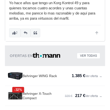
Yo hace años que tengo un Korg Kontrol 49 y para
quienes tocamos cuatro acordes y unas cuantas
melodías, me parece lo mas razonable y de aquí para
arriba, ya es para virtuosos del marfil.
2
OFERTAS EN
VER TODAS
1.385 €
Behringer WING Rack
Ver oferta
→
-32%
Behringer X-Touch
217 €
320 €
Ver oferta
→
Compact