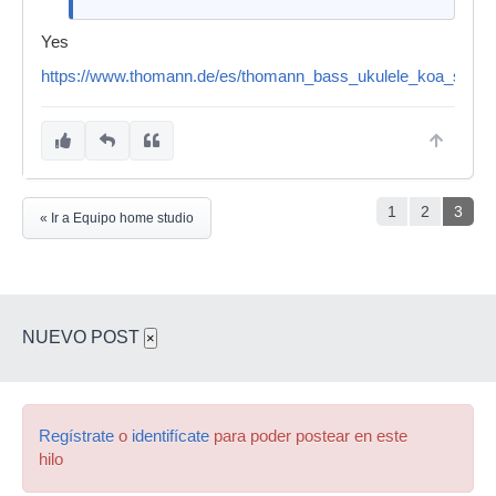
Yes
https://www.thomann.de/es/thomann_bass_ukulele_koa_side_
1
2
3
« Ir a Equipo home studio
NUEVO POST
×
Regístrate
o
identifícate
para poder postear en este
hilo