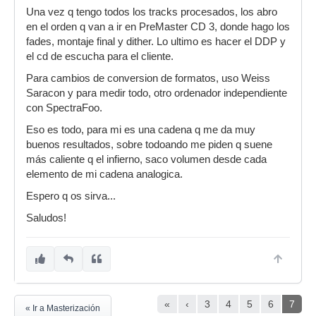
Una vez q tengo todos los tracks procesados, los abro
en el orden q van a ir en PreMaster CD 3, donde hago los
fades, montaje final y dither. Lo ultimo es hacer el DDP y
el cd de escucha para el cliente.
Para cambios de conversion de formatos, uso Weiss
Saracon y para medir todo, otro ordenador independiente
con SpectraFoo.
Eso es todo, para mi es una cadena q me da muy
buenos resultados, sobre todoando me piden q suene
más caliente q el infierno, saco volumen desde cada
elemento de mi cadena analogica.
Espero q os sirva...
Saludos!
«
‹
3
4
5
6
7
« Ir a Masterización