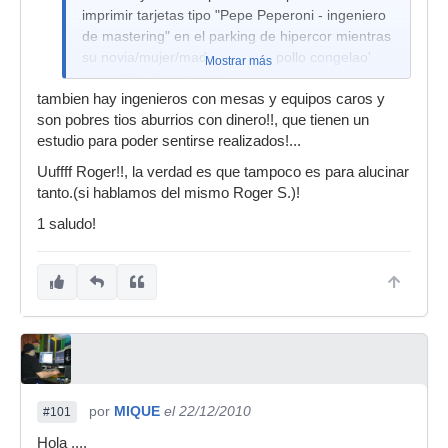
imprimir tarjetas tipo "Pepe Peperoni - ingeniero
de mastering" en el parking de hipercor mientras
su novia/mujer/madre compra pollo congelao'
Mostrar más
para el fin de semana . . .
tambien hay ingenieros con mesas y equipos caros y
Pues la verdad, si hubieras ido el verano pasado
son pobres tios aburrios con dinero!!, que tienen un
a la masterclass que dio roger en aveiro
estudio para poder sentirse realizados!...
Uuffff Roger!!, la verdad es que tampoco es para alucinar
tanto.(si hablamos del mismo Roger S.)!
1 saludo!
por
MIQUE
el 22/12/2010
#101
Hola ....