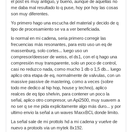
el post es muy antiguo, y bueno, aunque de aquellas no
me daba mal resultado lo q puse, hoy por hoy las cosas
son muy diferentes.
Yo primero hago una escucha del material y decido de q
tipo de procesamiento se va a ver beneficiada.
lo normal en mi cadena, seria primero corregir las
frecuencias más resonantes, para esto uso un eq de
massenburg, solo cortes... luego uso un
compresor/deesser de weiss, el ds1, con el q hago una
compresión muy transparente, solo un poco de control,
casi no reduzco nada, como mucho 1 db o 1,5 db... luego
aplico otra etapa de eq, normalmente de valvulas, con un
massive passive de mastering, como a veces (sobre
todo me dedico al hip hop, house y techno), aplico
realces de eq tipo shelvin, para contener un poco la
señal, aplico otro compresor, un Api2500, muy suavem a
no ser q se me pida explicitamente algo más duro... y por
ultimo envio la señal a un waves MaxxBCL donde limito.
La señal sale de mi prottols hd a mi cadena y vuelve de
nuevo a protools via un mytek 8x192.