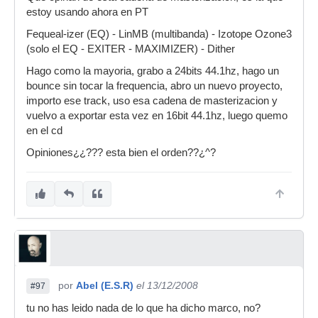
estoy usando ahora en PT
Fequeal-izer (EQ) - LinMB (multibanda) - Izotope Ozone3
(solo el EQ - EXITER - MAXIMIZER) - Dither
Hago como la mayoria, grabo a 24bits 44.1hz, hago un
bounce sin tocar la frequencia, abro un nuevo proyecto,
importo ese track, uso esa cadena de masterizacion y
vuelvo a exportar esta vez en 16bit 44.1hz, luego quemo
en el cd
Opiniones¿¿??? esta bien el orden??¿^?
por
Abel (E.S.R)
el 13/12/2008
#97
tu no has leido nada de lo que ha dicho marco, no?