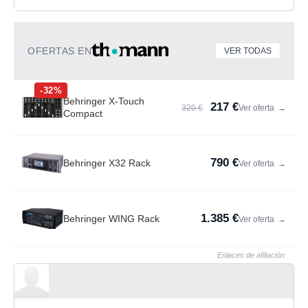
OFERTAS EN
VER TODAS
-32%
Behringer X-Touch
217 €
320 €
Ver oferta
→
Compact
790 €
Behringer X32 Rack
Ver oferta
→
1.385 €
Behringer WING Rack
Ver oferta
→
Enlaces de afiliación