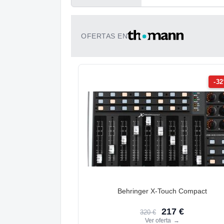
OFERTAS EN
-3
Behringer X-Touch Compact
217 €
320 €
Ver oferta
→