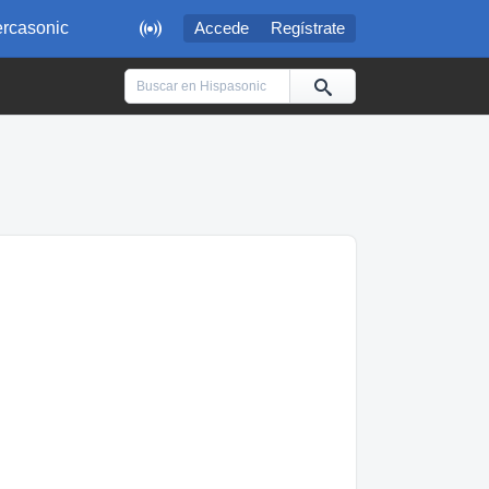

rcasonic
Accede
Regístrate