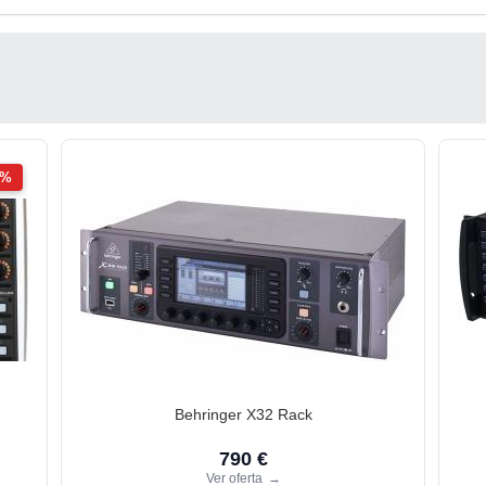
2%
Behringer X32 Rack
790 €
Ver oferta
→