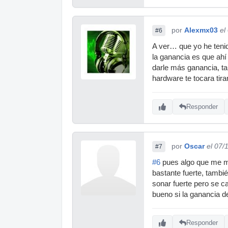
por
Alexmx03
el
#6
A ver… que yo he tenid
la ganancia es que ahí
darle más ganancia, tam
hardware te tocara tira
Responder
por
Oscar
el 07/
#7
#6
pues algo que me mo
bastante fuerte, tambié
sonar fuerte pero se c
bueno si la ganancia de
Responder