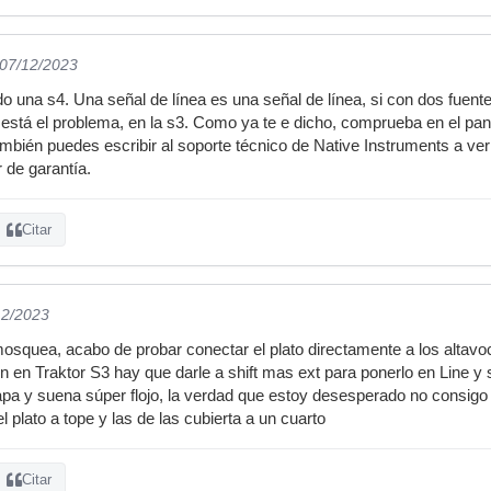
 07/12/2023
o una s4. Una señal de línea es una señal de línea, si con dos fuente
 está el problema, en la s3. Como ya te e dicho, comprueba en el pane
bién puedes escribir al soporte técnico de Native Instruments a ver s
r de garantía.
Citar
12/2023
squea, acabo de probar conectar el plato directamente a los altavo
n en Traktor S3 hay que darle a shift mas ext para ponerlo en Line y 
apa y suena súper flojo, la verdad que estoy desesperado no consigo
l plato a tope y las de las cubierta a un cuarto
Citar