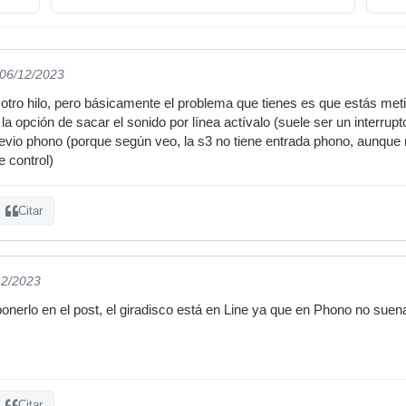
 06/12/2023
 otro hilo, pero básicamente el problema que tienes es que estás me
 la opción de sacar el sonido por línea actívalo (suele ser un interrupto
revio phono (porque según veo, la s3 no tiene entrada phono, aunque 
e control)
Citar
12/2023
onerlo en el post, el giradisco está en Line ya que en Phono no sue
Citar