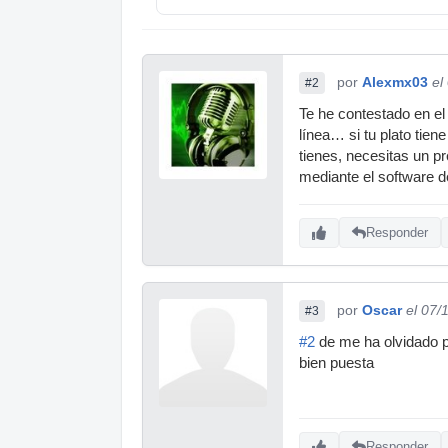
por
Alexmx03
el
#2
Te he contestado en el
línea… si tu plato tiene
tienes, necesitas un p
mediante el software d
Responder
por
Oscar
el 07/
#3
#2
de me ha olvidado p
bien puesta
Responder