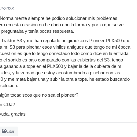
12/2023
Normalmente siempre he podido solucionar mis problemas
ero en esta ocasión no he dado con la forma y por lo que se ve
e preguntaba y tenía pocas respuesta.
Traktor S3 y me han regalado un giradiscos Pioneer PLX500 que
 a mi S3 para pinchar esos vinilos antiguos que tengo de mi época
 cuestión es que lo tengo conectado todo como dice en la entrada
ro el sonido es bajo comparado con las cubiertas del S3, tengo
 la ganancia a tope en el PLX500 y bajar la de la cubierta de mi
onidos, y la verdad que estoy acostumbrado a pinchar con las
 y me mata bajar una y subir la otra a tope, he estado buscando
solución.
lgún tocadiscos que no sea el pioneer?
un CDJ?
yuda, gracias
Citar