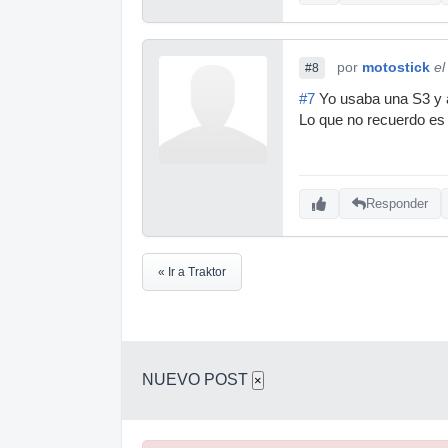
por
motostick
el
#8
#7
Yo usaba una S3 y a 
Lo que no recuerdo es 
Responder
« Ir a Traktor
NUEVO POST
×