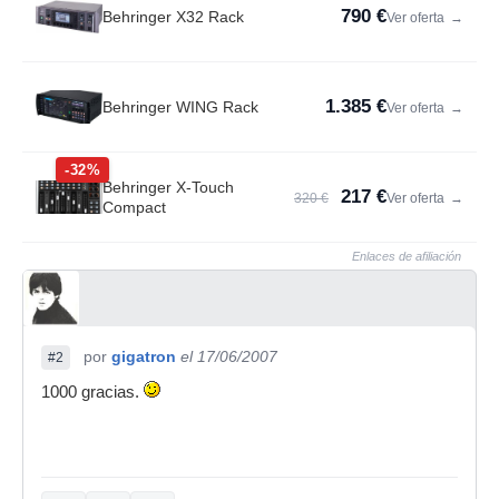
790 €
Behringer X32 Rack
Ver oferta
→
1.385 €
Behringer WING Rack
Ver oferta
→
-32%
Behringer X-Touch
217 €
320 €
Ver oferta
→
Compact
Enlaces de afiliación
por
gigatron
el 17/06/2007
#2
1000 gracias.