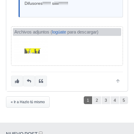
Difusores!!!!!!! siiiii!!!!!!!!
Archivos adjuntos (
logúate
para descargar)
1
2
3
4
5
« Ir a Hazlo tú mismo