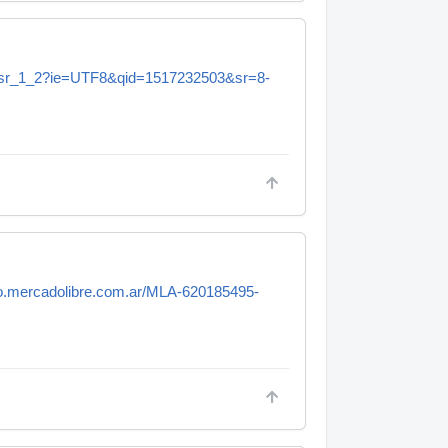
sr_1_2?ie=UTF8&qid=1517232503&sr=8-
culo.mercadolibre.com.ar/MLA-620185495-