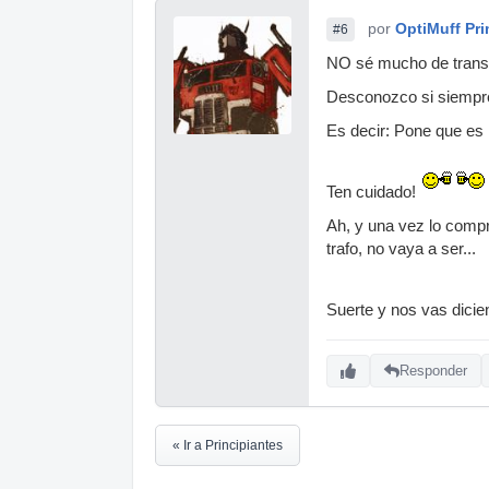
por
OptiMuff Pr
#6
NO sé mucho de trans
Desconozco si siempre 
Es decir: Pone que es r
Ten cuidado!
Ah, y una vez lo compr
trafo, no vaya a ser...
Suerte y nos vas dici
Responder
« Ir a Principiantes