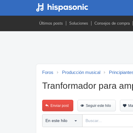
Últimos posts
Soluciones
Consejos de compra
Foros
Producción musical
Principiante
Tranformador para amp
Enviar post
Seguir este hilo
Ma