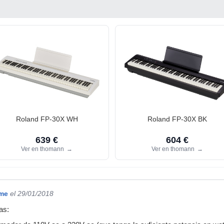
Roland FP-30X WH
Roland FP-30X BK
639 €
604 €
Ver en thomann
→
Ver en thomann
→
ime
el 29/01/2018
as: