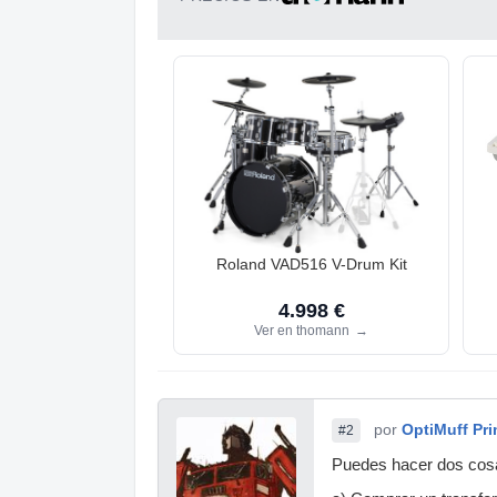
Roland VAD516 V-Drum Kit
4.998 €
Ver en thomann
→
por
OptiMuff Pr
#2
Puedes hacer dos cos