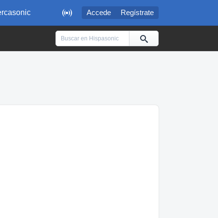

rcasonic
Accede
Regístrate