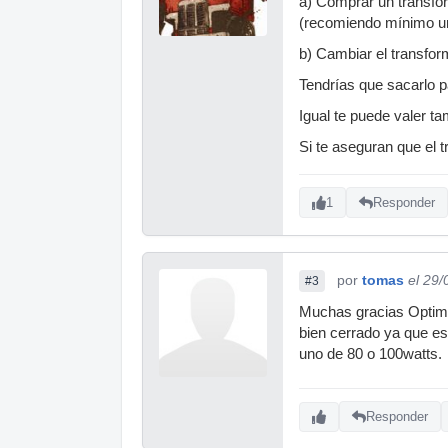
a) Comprar un transfor
(recomiendo mínimo u
b) Cambiar el transfor
Tendrías que sacarlo p
Igual te puede valer 
Si te aseguran que el t
1
Responder
por
tomas
el 29
#3
Muchas gracias Optimu
bien cerrado ya que e
uno de 80 o 100watts.
Responder