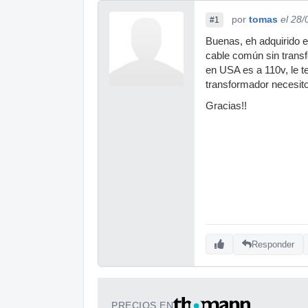
por
tomas
el 28
#1
Buenas, eh adquirido e
cable común sin transf
en USA es a 110v, le t
transformador necesito
Gracias!!
Responder
PRECIOS EN