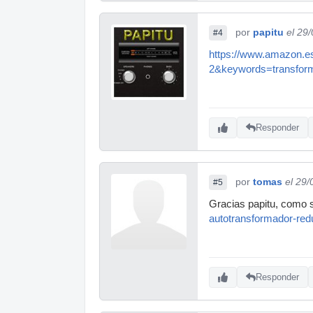
por
papitu
el 29
#4
https://www.amazon.
2&keywords=transfor
Responder
por
tomas
el 29
#5
Gracias papitu, como s
autotransformador-re
Responder