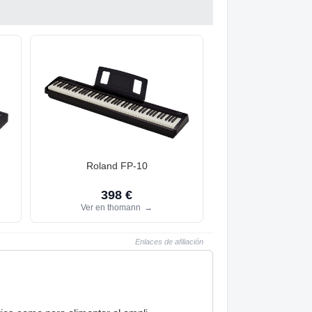
Roland FP-10
398 €
Ver en thomann
→
Enlaces de afiliación