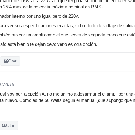
mador de 110V ac a 220V ac (que tenga la suficiente potencia en wat
n 25% más de la potencia máxima nominal en RMS)
mador interno por uno igual pero de 220v.
ara ver sus especificaciones exactas, sobre todo de voltaje de salida
también buscar un ampli como el que tienes de segunda mano que esté
rafo está bien o te dejan devolverlo es otra opción.
Citar
/01/2018
s! voy por la opción A, no me animo a desarmar el el ampli por una 
sta nuevo. Como es de 50 Watts según el manual (que supongo que 
Citar