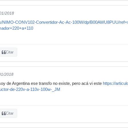
/01/2018
es/NIMO-CONV102-Convertidor-Ac-Ac-100W/dp/B00AWU8PUU/ref=
mador+220+a+110
Citar
/01/2018
oy de Argentina ese transfo no existe, pero acá vi este
https://arti
ductor-de-220v-a-110v-100w-_JM
Citar