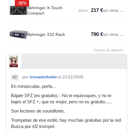
-32%
Behringer X-Touch
217 €
320 €
Ver oferta
→
Compact
790 €
Behringer X32 Rack
Ver oferta
→
Enlaces de afiliación
por
trovadorhelm
el 21/11/2005
#2
En minúsculas, porfa...
Bájate SFZ (es gratuito),-. No te equivoques, y no te
bajes el SFZ +, que es mejor, pero no es gratuito......
Son lectores de soundfonts.
Trompetas de ese estilo, hay muchas gratuitas por la red.
Busca por sf2 trumpet.