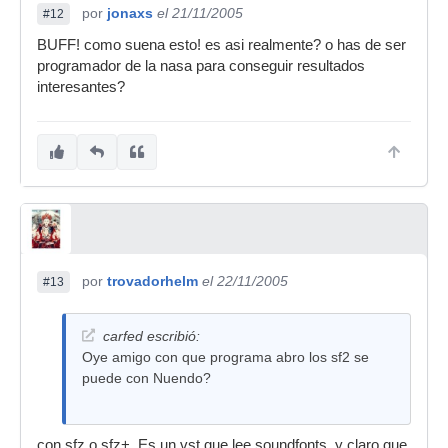
por
jonaxs
el 21/11/2005
#12
BUFF! como suena esto! es asi realmente? o has de ser
programador de la nasa para conseguir resultados
interesantes?
por
trovadorhelm
el 22/11/2005
#13
carfed escribió:
Oye amigo con que programa abro los sf2 se
puede con Nuendo?
con sfz o sfz+. Es un vst que lee soundfonts, y claro que