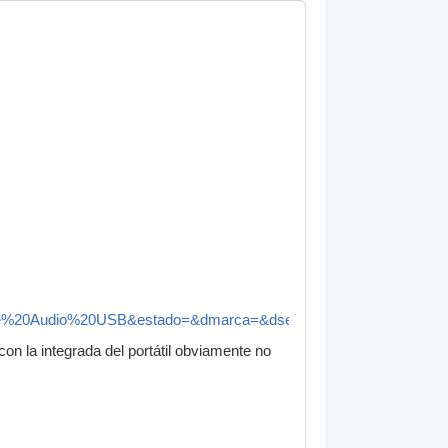
0de%20Audio%20USB&estado=&dmarca=&dserie=&dpreciomin=&dpr
con la integrada del portátil obviamente no