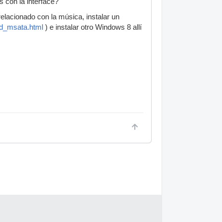
s con la interface?
elacionado con la música, instalar un
d_msata.html
) e instalar otro Windows 8 allí