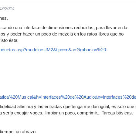
/03/2014
hes.
cando una interface de dimensiones reducidas, para llevar en la
os y poder hacer un poco de mezcla en los ratos libres que no
isto ésta:
wproductos.asp?modelo=UM2&tipo=n&a=Grabacion%20-
matica%20Musical&h=Interfaces%20de%20Audio&n=Interfaces%2
idelidad altísima y las entradas que tenga me dan igual, es sólo que 
a sería encajar voces, limpiar un poco, comprimir... Tareas básicas.
 tiempo, un abrazo