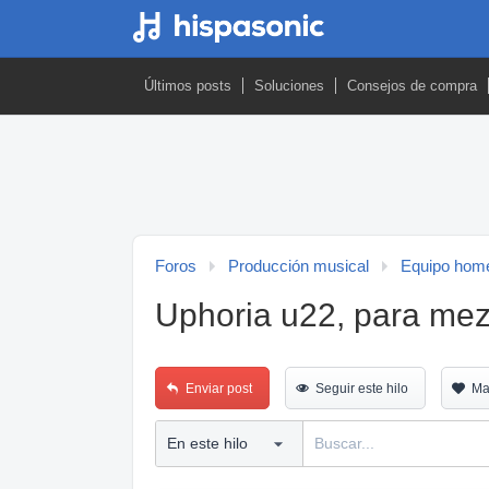
Últimos posts
Soluciones
Consejos de compra
Foros
Producción musical
Equipo home
Uphoria u22, para mezc
Enviar post
Seguir este hilo
Ma