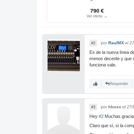
790 €
Ver oferta
→
por
RaulMX
el 2
#2
Es de la nueva línea d
menos decente y que no
funciona vale.
Responder
por
hboss
el 27
#3
Hey
#2
Muchas gracias
Claro que sí, si la com