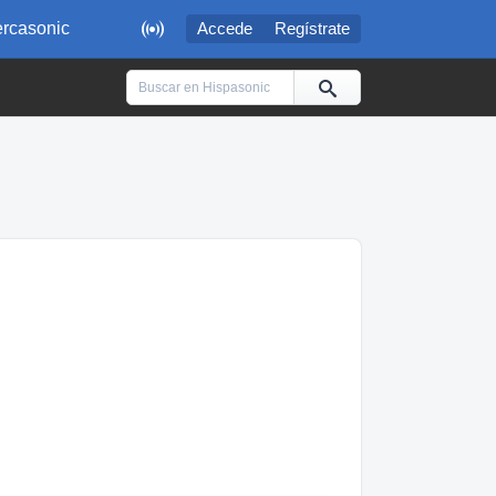

rcasonic
Accede
Regístrate