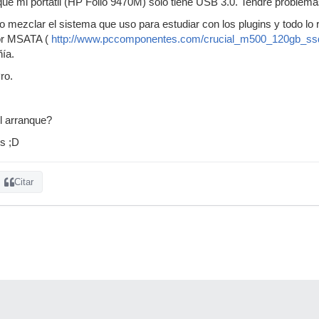
 que mi portátil (HP Folio 9470M) solo tiene USB 3.0. Tendré problema
 mezclar el sistema que uso para estudiar con los plugins y todo lo r
or MSATA (
http://www.pccomponentes.com/crucial_m500_120gb_ss
ía.
ro.
l arranque?
s ;D
Citar