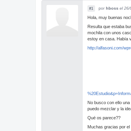
por
hboss
el 26
#1
Hola, muy buenas noc
Resulta que estaba bus
mochila con unos casc
estoy en casa. Había v
http://alfasoni.com/
%20Estudio&p=Infor
No busco con ello una f
puedo mezclar y la ide
Qué os parece??
Muchas gracias por el