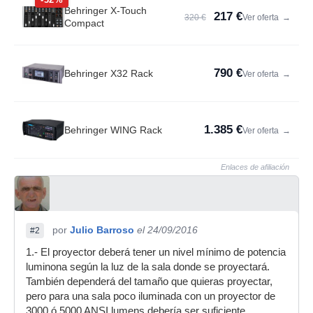
Behringer X-Touch
217 €
320 €
Ver oferta
→
Compact
790 €
Behringer X32 Rack
Ver oferta
→
1.385 €
Behringer WING Rack
Ver oferta
→
Enlaces de afiliación
por
Julio Barroso
el 24/09/2016
#2
1.- El proyector deberá tener un nivel mínimo de potencia
luminona según la luz de la sala donde se proyectará.
También dependerá del tamaño que quieras proyectar,
pero para una sala poco iluminada con un proyector de
3000 ó 5000 ANSI lumens debería ser suficiente.