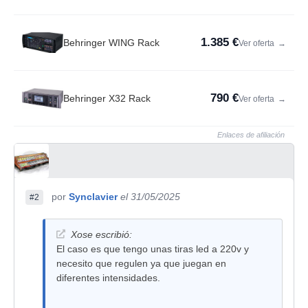
1.385 €
Behringer WING Rack
Ver oferta
→
790 €
Behringer X32 Rack
Ver oferta
→
Enlaces de afiliación
por
Synclavier
el 31/05/2025
#2
Xose escribió:
El caso es que tengo unas tiras led a 220v y
necesito que regulen ya que juegan en
diferentes intensidades.