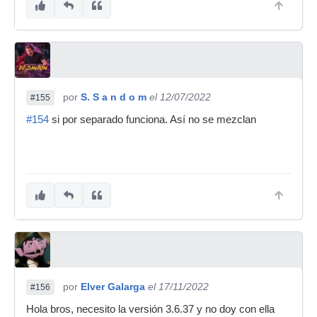
por
S. S a n d o m
el 12/07/2022
#155
#154
si por separado funciona. Así no se mezclan
por
Elver Galarga
el 17/11/2022
#156
Hola bros, necesito la versión 3.6.37 y no doy con ella