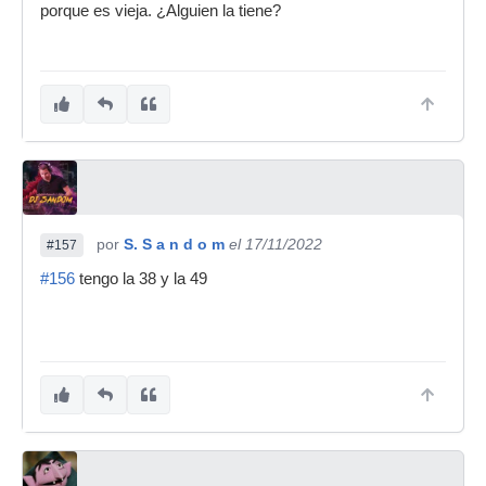
porque es vieja. ¿Alguien la tiene?
por
S. S a n d o m
el 17/11/2022
#157
#156
tengo la 38 y la 49