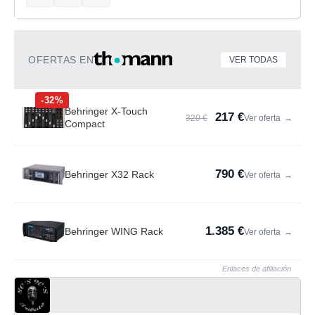
OFERTAS EN
VER TODAS
-32%
Behringer X-Touch
217 €
320 €
Ver oferta
→
Compact
790 €
Behringer X32 Rack
Ver oferta
→
1.385 €
Behringer WING Rack
Ver oferta
→
Enlaces de afiliación